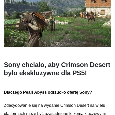
Sony
chciało
, aby Crimson Desert
było
ekskluzywne
dla
PS5!
Dlaczego
Pearl Abyss
odrzuciło
ofertę
Sony?
Zdecydowanie
się
na
wydanie
Crimson Desert
na
wielu
platformach
może
być
uzasadnione
kilkoma
kluczowymi