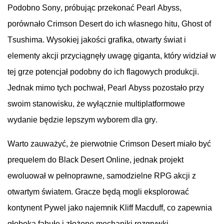
Podobno
Sony,
próbując
przekonać
Pearl Abyss,
porównało
Crimson Desert
do ich
własnego
hitu
,
Ghost of
Tsushima
.
Wysokiej
jakości
grafika
,
otwarty
świat
i
elementy
akcji
przyciągnęły
uwagę
giganta
,
który
widział
w
tej
grze
potencjał
podobny
do ich
flagowych
produkcji
.
Jednak
mimo
tych
pochwał
, Pearl Abyss
pozostało
przy
swoim
stanowisku
,
że
wyłącznie
multiplatformowe
wydanie
będzie
lepszym
wyborem
dla
gry
.
Warto
zauważyć
,
że
pierwotnie
Crimson Desert
miało
być
prequelem
do
Black Desert Online
,
jednak
projekt
ewoluował
w
pełnoprawne
,
samodzielne
RPG
akcji
z
otwartym
światem
.
Gracze
będą
mogli
eksplorować
kontynent
Pywel
jako
najemnik
Kliff Macduff, co
zapewnia
głęboką
fabułę
i
złożone
mechaniki
rozgrywki
.