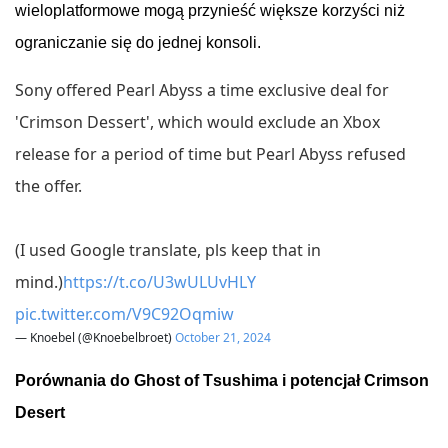
wieloplatformowe
mogą
przynieść
większe
korzyści
niż
ograniczanie
się
do
jednej
konsoli
.
Sony offered Pearl Abyss a time exclusive deal for
'Crimson Dessert', which would exclude an Xbox
release for a period of time but Pearl Abyss refused
the offer.
(I used Google translate, pls keep that in
mind.)
https://t.co/U3wULUvHLY
pic.twitter.com/V9C92Oqmiw
— Knoebel (@Knoebelbroet)
October 21, 2024
Porównania
do
Ghost of Tsushima
i
potencjał
Crimson
Desert