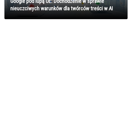
Google pod lupą UE: Dochodzenie w sprawie
nieuczciwych warunków dla twórców treści w AI