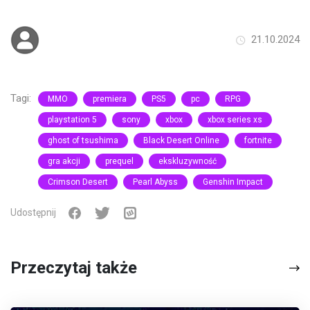
21.10.2024
Tagi:
MMO
premiera
PS5
pc
RPG
playstation 5
sony
xbox
xbox series xs
ghost of tsushima
Black Desert Online
fortnite
gra akcji
prequel
ekskluzywność
Crimson Desert
Pearl Abyss
Genshin Impact
Udostępnij
Przeczytaj także