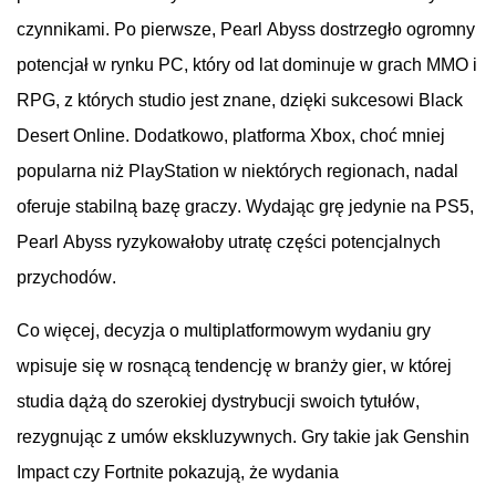
czynnikami
. Po
pierwsze
, Pearl Abyss
dostrzegło
ogromny
potencjał
w
rynku
PC,
który
od
lat
dominuje
w
grach
MMO
i
RPG, z
których
studio jest
znane
,
dzięki
sukcesowi
Black
Desert Online
.
Dodatkowo
,
platforma
Xbox,
choć
mniej
popularna
niż
PlayStation w
niektórych
regionach
,
nadal
oferuje
stabilną
bazę
graczy
.
Wydając
grę
jedynie
na
PS5,
Pearl Abyss
ryzykowałoby
utratę
części
potencjalnych
przychodów
.
Co
więcej
,
decyzja
o
multiplatformowym
wydaniu
gry
wpisuje
się
w
rosnącą
tendencję
w
branży
gier
, w
której
studia
dążą
do
szerokiej
dystrybucji
swoich
tytułów
,
rezygnując
z
umów
ekskluzywnych
. Gry
takie
jak
Genshin
Impact
czy
Fortnite
pokazują
,
że
wydania