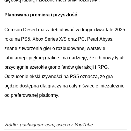
Planowana
premiera
i
przyszłość
Crimson Desert
ma
zadebiutować
w
drugim
kwartale
2025
roku
na
PS5, Xbox Series X/S
oraz
PC. Pearl Abyss,
znane
z
tworzenia
gier
o
rozbudowanej
warstwie
fabularnej
i
pięknej
grafice
, ma
nadzieję
,
że
ich
nowy
tytuł
przyciągnie
szerokie
grono
fanów
gier
akcji
i
RPG.
Odrzucenie
ekskluzywności
na
PS5
oznacza
,
że
gra
będzie
dostępna
dla
graczy
na
całym
świecie
,
niezależnie
od
preferowanej
platformy
.
źródło: pushsquare.com, screen z YouTube