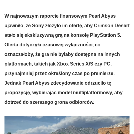
W
najnowszym
raporcie
finansowym
Pearl Abyss
ujawniło
,
że
Sony
złożyło
im
ofertę
, aby
Crimson Desert
stało
się
ekskluzywną
grą
na
konsolę
PlayStation 5.
Oferta
dotyczyła
czasowej
wyłączności
, co
oznaczałoby
,
że
gra
nie
byłaby
dostępna
na
innych
platformach
,
takich
jak Xbox Series X/S
czy
PC,
przynajmniej
przez
określony
czas
po
premierze
.
Jednak
Pearl Abyss
zdecydowanie
odrzuciło
tę
propozycję
,
wybierając
model
multiplatformowy
, aby
dotrzeć
do
szerszego
grona
odbiorców
.