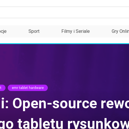
cje
Sport
Filmy i Seriale
Gry Onli
t
emr tablet hardware
li: Open-source rew
go tabletu rysunko