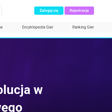
Zaloguj się
Rejestracja
ne
Encyklopedia Gier
Ranking Gier
olucja w
wego