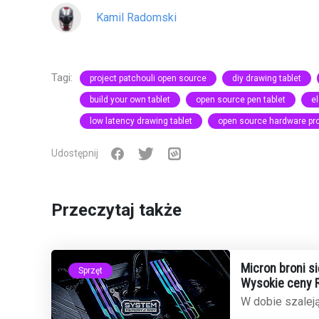
Kamil Radomski
Tagi:
project patchouli open source
diy drawing tablet
build your own tablet
open source pen tablet
e
low latency drawing tablet
open source hardware pro
Udostępnij
Przeczytaj także
Micron broni si
Sprzęt
Wysokie ceny R
niedoboru
W dobie szalej
inteligencję, c