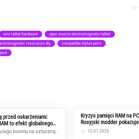
emr tablet hardware
open source electromagnetic tablet
lectromagnetic resonance diy
compatible stylus pens
ject
Kryzys pamięci RAM na PC
ę przed oskarżeniami:
Rosyjski modder pokazuje,
AM to efekt globalnego
zrobić własną DDR5 DIY
12.01.2026
ącego boomu na sztuczną
eny pamięci RAM osiągają