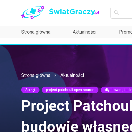
Strona główna
Aktualności
Promo
Strona główna
Aktualności
Sprzęt
project patchouli open source
diy drawing table
Project Patchou
budowie własne