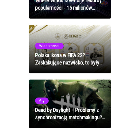
Where Winds Meet bije rekordy
popularności - 15 milionów
graczy w miesiąc
Wiadomości
Polska ikona w FIFA 22?
Zaskakujące nazwisko, to były
kadrowicz!
Gry
Dead by Daylight – Problemy z
synchronizacją matchmakingu?
Jak naprawić błędy doboru