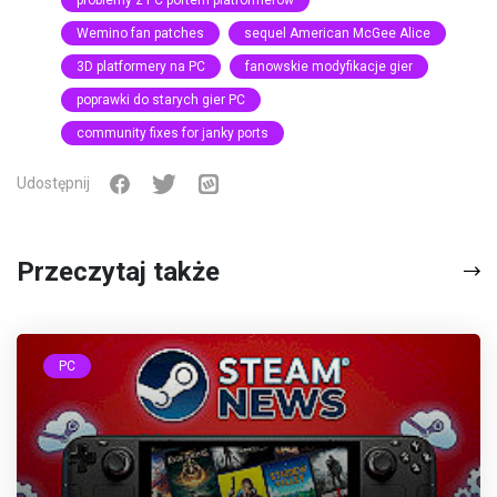
problemy z PC portem platformerów
Wemino fan patches
sequel American McGee Alice
3D platformery na PC
fanowskie modyfikacje gier
poprawki do starych gier PC
community fixes for janky ports
Udostępnij
Przeczytaj także
PC