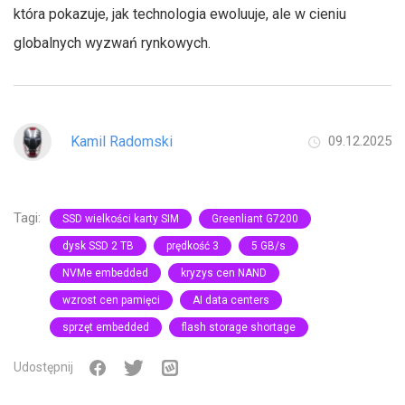
która pokazuje, jak technologia ewoluuje, ale w cieniu
globalnych wyzwań rynkowych.
Kamil Radomski
09.12.2025
Tagi:
SSD wielkości karty SIM
Greenliant G7200
dysk SSD 2 TB
prędkość 3
5 GB/s
NVMe embedded
kryzys cen NAND
wzrost cen pamięci
AI data centers
sprzęt embedded
flash storage shortage
Udostępnij