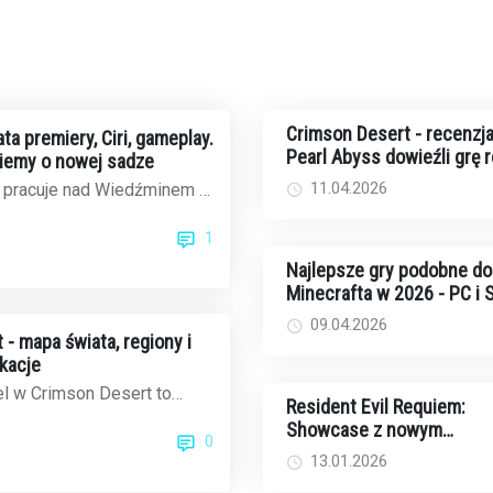
Crimson Desert - recenzja
ta premiery, Ciri, gameplay.
Pearl Abyss dowieźli grę 
iemy o nowej sadze
11.04.2026
 pracuje nad Wiedźminem 4
tów jest jak na lekarstwo,
1
Najlepsze gry podobne do
Minecrafta w 2026 - PC i
09.04.2026
- mapa świata, regiony i
okacje
l w Crimson Desert to
Resident Evil Requiem:
zeń do eksploracji - około
Showcase z nowym
0
kwad...
gameplayem już w tym ty
13.01.2026
- kiedy i gdzie oglądać?