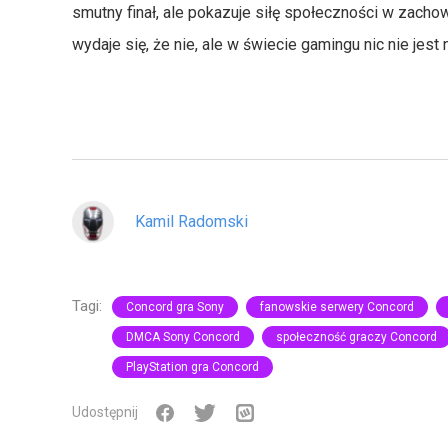
smutny finał, ale pokazuje siłę społeczności w zacho
wydaje się, że nie, ale w świecie gamingu nic nie jest
Kamil Radomski
Tagi:
Concord gra Sony
fanowskie serwery Concord
DMCA Sony Concord
społeczność graczy Concord
PlayStation gra Concord
Udostępnij