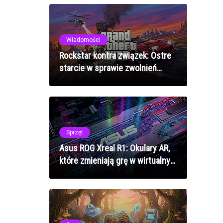
Wiadomości
Rockstar kontra związek: Ostre
starcie w sprawie zwolnień
deweloperów GTA 6
Sprzęt
Asus ROG Xreal R1: Okulary AR,
które zmieniają grę w wirtualnym
świecie