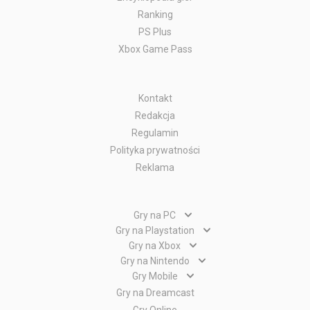
Ranking
PS Plus
Xbox Game Pass
Kontakt
Redakcja
Regulamin
Polityka prywatności
Reklama
Gry na PC
Gry PC
Gry na Playstation
Gry PlayStation 5
Gry na Xbox
Gry WWW
Gry Xbox Series X
Gry na Nintendo
Gry PlayStation 4
Gry Nintendo Switch
Gry Mobile
Gry Xbox One
Gry PlayStation 3
Gry Android
Gry na Dreamcast
Gry Nintendo Wii
Gry Xbox 360
Gry PlayStation 2
Gry Apple
Gry Nintendo DS
Gry Online