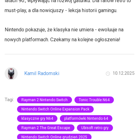
latach 90., wpływając na rozwój gatunku. Dla fanów retro to
must-play, a dla nowicjuszy - lekcja historii gamingu.
Nintendo pokazuje, że klasyka nie umiera - ewoluuje na
nowych platformach. Czekamy na kolejne ogłoszenia!
Kamil Radomski
10.12.2025
Tagi:
Rayman 2 Nintendo Switch
Tonic Trouble N64
Nintendo Switch Online Expansion Pack
klasyczne gry N64
platformówki Nintendo 64
Rayman 2 The Great Escape
Ubisoft retro gry
Nintendo Switch Online grudzień 2025