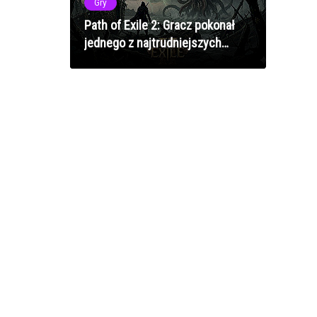
Gry
Path of Exile 2: Gracz pokonał
jednego z najtrudniejszych
bossów bez żadnego ekwipunku
- niewiarygodne osiągnięcie