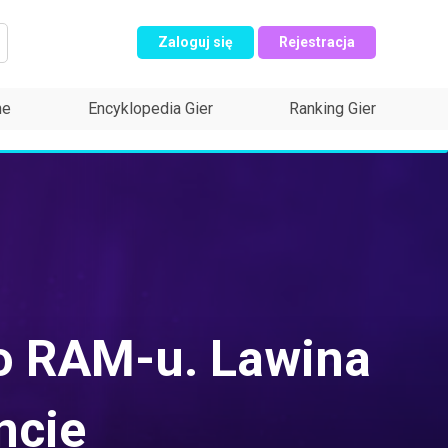
Zaloguj się
Rejestracja
ne
Encyklopedia Gier
Ranking Gier
o RAM-u. Lawina
ncie