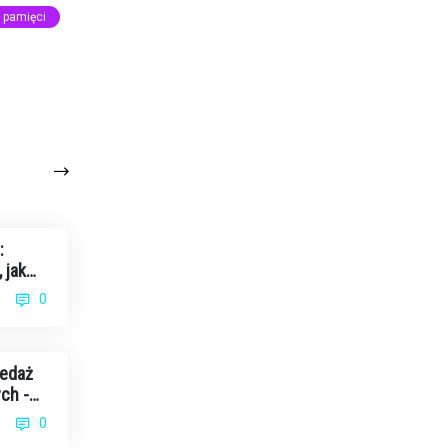
 pamięci
:
 jak
0
zedaż
ch -
0