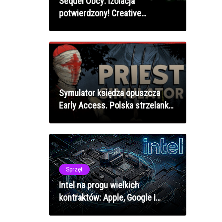
Sequel Obcy: Izolacja
potwierdzony! Creative
Assembly rozpoczyna pracę nad
nową grą
Symulator księdza opuszcza
Early Access. Polska strzelanka
zbiera świetne oceny!
Sprzęt
Intel na progu wielkich
kontraktów: Apple, Google i
Nvidia w grze o chipy