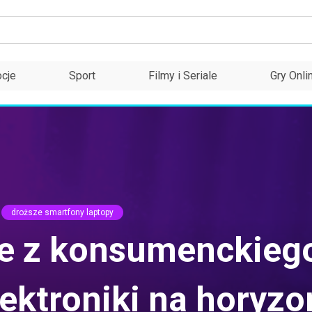
cje
Sport
Filmy i Seriale
Gry Onli
droższe smartfony laptopy
je z konsumenckieg
ektroniki na horyzo