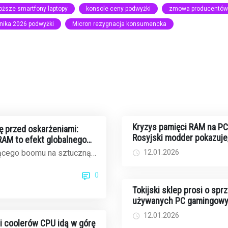
oższe smartfony laptopy
konsole ceny podwyżki
zmowa producentów
onika 2026 podwyżki
Micron rezygnacja konsumencka
Kryzys pamięci RAM na PC
ę przed oskarżeniami:
Rosyjski modder pokazuje,
AM to efekt globalnego
zrobić własną DDR5 DIY
12.01.2026
ącego boomu na sztuczną
eny pamięci RAM osiągają
0
om...
Tokijski sklep prosi o spr
używanych PC gamingowy
oferują atrakcyjne ceny
12.01.2026
 i coolerów CPU idą w górę