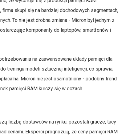
no, że wycofuje się z produkcji pamięci RAM
, firma skupi się na bardziej dochodowych segmentach,
danych. To nie jest drobna zmiana - Micron był jednym z
dostarczając komponenty do laptopów, smartfonów i
apotrzebowania na zaawansowane układy pamięci dla
do treningu modeli sztucznej inteligencji, co sprawia,
opłacalna. Micron nie jest osamotniony - podobny trend
ynek pamięci RAM kurczy się w oczach.
szą liczbą dostawców na rynku, pozostali gracze, tacy
nad cenami. Eksperci prognozują, że ceny pamięci RAM