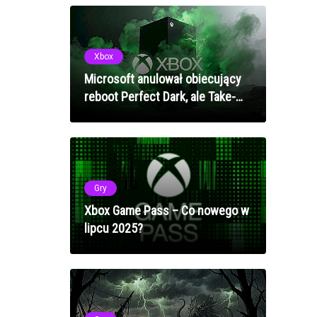
Xbox
Microsoft anulował obiecujący
reboot Perfect Dark, ale Take-
Two przejęło kluczowych
twórców do nowego studia 2K
Gry
Xbox Game Pass – Co nowego w
lipcu 2025?