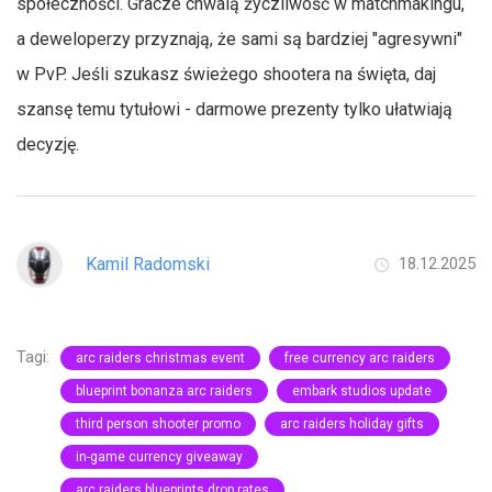
społeczności. Gracze chwalą życzliwość w matchmakingu,
a deweloperzy przyznają, że sami są bardziej "agresywni"
w PvP. Jeśli szukasz świeżego shootera na święta, daj
szansę temu tytułowi - darmowe prezenty tylko ułatwiają
decyzję.
Kamil Radomski
18.12.2025
Tagi:
arc raiders christmas event
free currency arc raiders
blueprint bonanza arc raiders
embark studios update
third person shooter promo
arc raiders holiday gifts
in-game currency giveaway
arc raiders blueprints drop rates