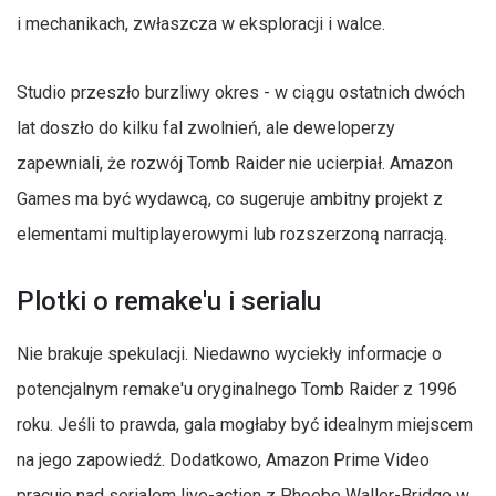
i mechanikach, zwłaszcza w eksploracji i walce.
Studio przeszło burzliwy okres - w ciągu ostatnich dwóch
lat doszło do kilku fal zwolnień, ale deweloperzy
zapewniali, że rozwój Tomb Raider nie ucierpiał. Amazon
Games ma być wydawcą, co sugeruje ambitny projekt z
elementami multiplayerowymi lub rozszerzoną narracją.
Plotki o remake'u i serialu
Nie brakuje spekulacji. Niedawno wyciekły informacje o
potencjalnym remake'u oryginalnego Tomb Raider z 1996
roku. Jeśli to prawda, gala mogłaby być idealnym miejscem
na jego zapowiedź. Dodatkowo, Amazon Prime Video
pracuje nad serialem live-action z Phoebe Waller-Bridge w