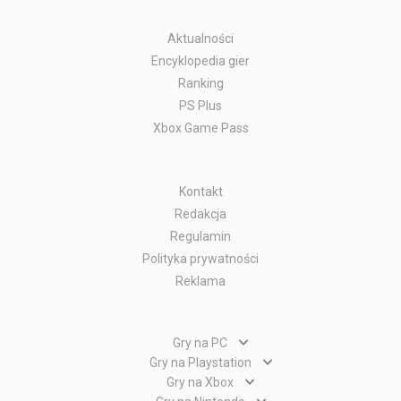
Aktualności
Encyklopedia gier
Ranking
PS Plus
Xbox Game Pass
Kontakt
Redakcja
Regulamin
Polityka prywatności
Reklama
Gry na PC
Gry PC
Gry na Playstation
Gry PlayStation 5
Gry na Xbox
Gry WWW
Gry Xbox Series X