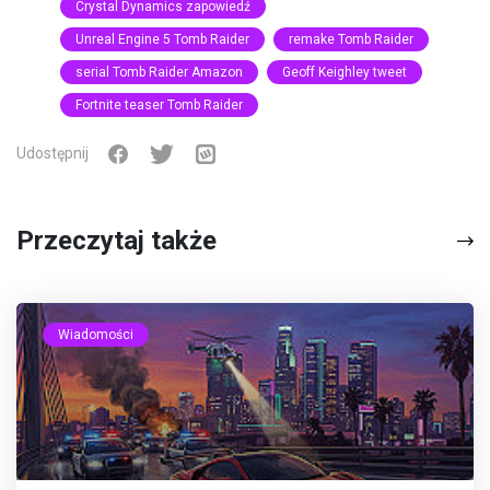
Crystal Dynamics zapowiedź
Unreal Engine 5 Tomb Raider
remake Tomb Raider
serial Tomb Raider Amazon
Geoff Keighley tweet
Fortnite teaser Tomb Raider
Udostępnij
Przeczytaj także
Wiadomości