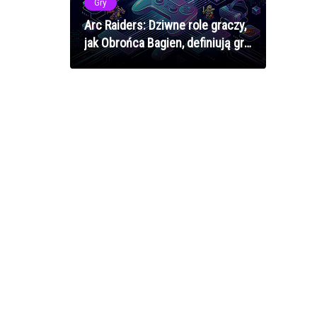
Gry
Arc Raiders: Dziwne role graczy,
jak Obrońca Bagien, definiują grę
według szefa Embark