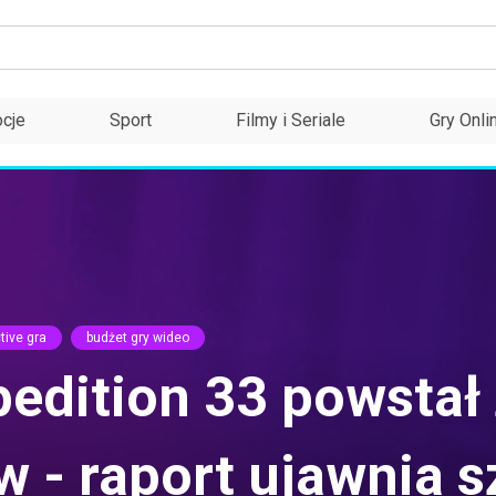
cje
Sport
Filmy i Seriale
Gry Onli
tive gra
budżet gry wideo
pedition 33 powstał 
w - raport ujawnia 