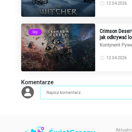
to obraz gry p...
12.04.2026
Crimson Desert 
Gry
jak odkrywać l
Kontynent Pywe
ogromna przestr
100 kilometrów 
12.04.2026
Komentarze
Aktualno