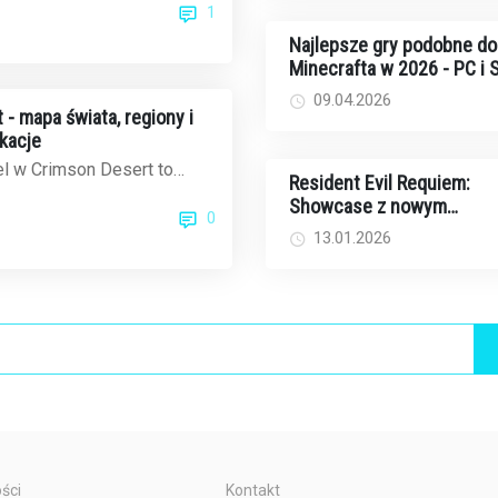
1
Najlepsze gry podobne do
Minecrafta w 2026 - PC i
09.04.2026
- mapa świata, regiony i
okacje
l w Crimson Desert to
Resident Evil Requiem:
zeń do eksploracji - około
Showcase z nowym
0
kwad...
gameplayem już w tym ty
13.01.2026
- kiedy i gdzie oglądać?
ści
Kontakt