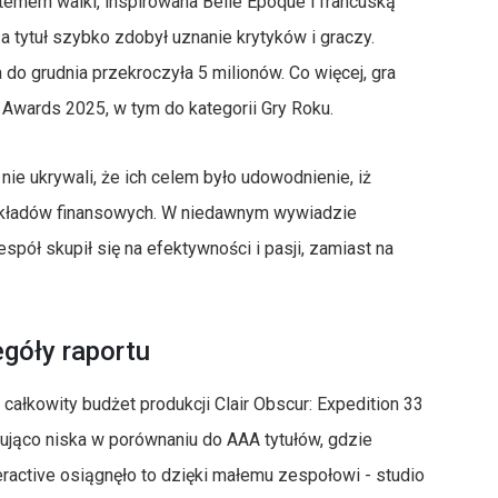
stemem walki, inspirowana Belle Époque i francuską
 a tytuł szybko zdobył uznanie krytyków i graczy.
a do grudnia przekroczyła 5 milionów. Co więcej, gra
Awards 2025, w tym do kategorii Gry Roku.
 nie ukrywali, że ich celem było udowodnienie, iż
akładów finansowych. W niedawnym wywiadzie
espół skupił się na efektywności i pasji, zamiast na
egóły raportu
łkowity budżet produkcji Clair Obscur: Expedition 33
kująco niska w porównaniu do AAA tytułów, gdzie
eractive osiągnęło to dzięki małemu zespołowi - studio