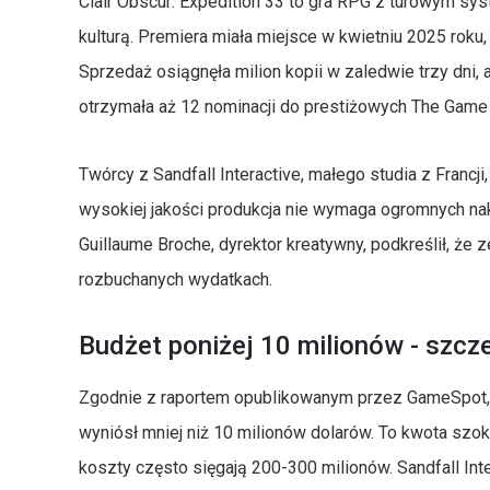
Clair Obscur: Expedition 33 to gra RPG z turowym sy
kulturą. Premiera miała miejsce w kwietniu 2025 roku,
Sprzedaż osiągnęła milion kopii w zaledwie trzy dni, 
otrzymała aż 12 nominacji do prestiżowych The Game 
Twórcy z Sandfall Interactive, małego studia z Francji,
wysokiej jakości produkcja nie wymaga ogromnych n
Guillaume Broche, dyrektor kreatywny, podkreślił, że z
rozbuchanych wydatkach.
Budżet poniżej 10 milionów - szcz
Zgodnie z raportem opublikowanym przez GameSpot, ca
wyniósł mniej niż 10 milionów dolarów. To kwota szo
koszty często sięgają 200-300 milionów. Sandfall Int