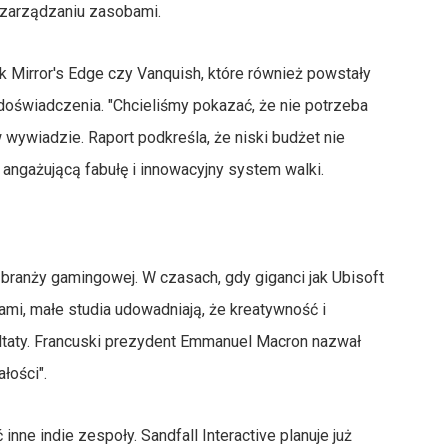
u zarządzaniu zasobami.
 jak Mirror's Edge czy Vanquish, które również powstały
 doświadczenia. "Chcieliśmy pokazać, że nie potrzeba
 wywiadzie. Raport podkreśla, że niski budżet nie
, angażującą fabułę i innowacyjny system walki.
j branży gamingowej. W czasach, gdy giganci jak Ubisoft
ami, małe studia udowadniają, że kreatywność i
ltaty. Francuski prezydent Emmanuel Macron nazwał
łości".
inne indie zespoły. Sandfall Interactive planuje już