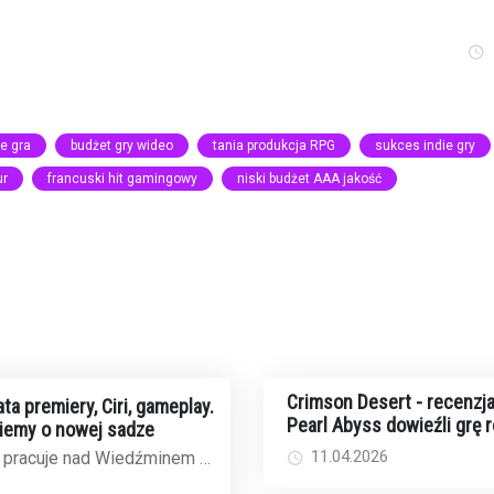
ve gra
budżet gry wideo
tania produkcja RPG
sukces indie gry
ur
francuski hit gamingowy
niski budżet AAA jakość
Crimson Desert - recenzja
ta premiery, Ciri, gameplay.
Pearl Abyss dowieźli grę 
iemy o nowej sadze
11.04.2026
 pracuje nad Wiedźminem 4
tów jest jak na lekarstwo,