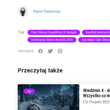
Kamil Radomski
Tagi:
Clair Obscur Expedition 33 budget
Sandfall Interacti
nominacje Game Awards 2025
sprzedaż Clair Obsc
Udostępnij
Przeczytaj także
Wiedźmin 4 - da
Gry
Wszystko co w
CD Projekt RED
i chociaż konkre