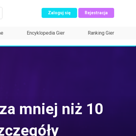
Zaloguj się
Rejestracja
ne
Encyklopedia Gier
Ranking Gier
za mniej niż 10
szczegóły