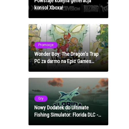
Powstaje kolejna generacja
konsol Xboxa!
Promocje
Wonder Boy: The Dragon's Trap
PC za darmo na Epic Games
Store!
Gry
Nowy Dodatek do Ultimate
Fishing Simulator: Florida DLC -
Łowisko Marzeń dla Wędkarzy