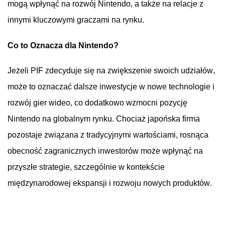
mogą
wpłynąć
na
rozwój
Nintendo, a
także
na
relacje
z
innymi
kluczowymi
graczami
na
rynku
.
Co to
Oznacza
dla
Nintendo?
Jeżeli
PIF
zdecyduje
się
na
zwiększenie
swoich
udziałów
,
może
to
oznaczać
dalsze
inwestycje
w
nowe
technologie
i
rozwój
gier
wideo
, co
dodatkowo
wzmocni
pozycję
Nintendo
na
globalnym
rynku
.
Chociaż
japońska
firma
pozostaje
związana
z
tradycyjnymi
wartościami
,
rosnąca
obecność
zagranicznych
inwestorów
może
wpłynąć
na
przyszłe
strategie
,
szczególnie
w
kontekście
międzynarodowej
ekspansji
i
rozwoju
nowych
produktów
.