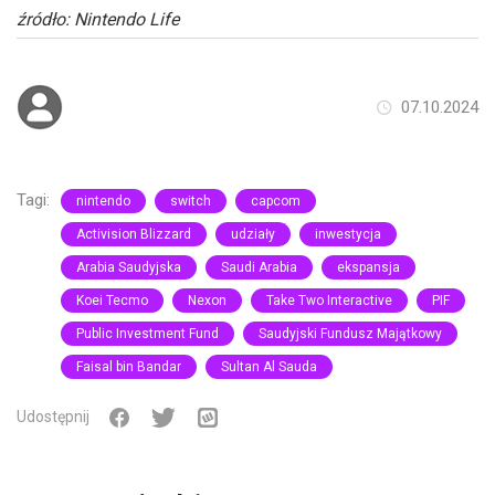
źródło: Nintendo Life
07.10.2024
Tagi:
nintendo
switch
capcom
Activision Blizzard
udziały
inwestycja
Arabia Saudyjska
Saudi Arabia
ekspansja
Koei Tecmo
Nexon
Take Two Interactive
PIF
Public Investment Fund
Saudyjski Fundusz Majątkowy
Faisal bin Bandar
Sultan Al Sauda
Udostępnij