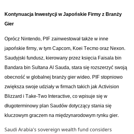
Kontynuacja
Inwestycji
w
Japońskie
Firmy
z
Branży
Gier
Oprócz
Nintendo, PIF
zainwestował
także
w
inne
japońskie
firmy
, w
tym
Capcom, Koei Tecmo
oraz
Nexon.
Saudyjski
fundusz
,
kierowany
przez
księcia
Faisala
bin
Bandara bin Sultana Al Sauda,
stara
się
rozszerzyć
swoją
obecność
w
globalnej
branży
gier
wideo
. PIF
stopniowo
zwiększa
swoje
udziały
w
firmach
takich
jak Activision
Blizzard
i
Take-Two Interactive, co
wpisuje
się
w
długoterminowy
plan
Saudów
dotyczący
stania
się
kluczowym
graczem
na
międzynarodowym
rynku
gier
.
Saudi Arabia's sovereign wealth fund considers