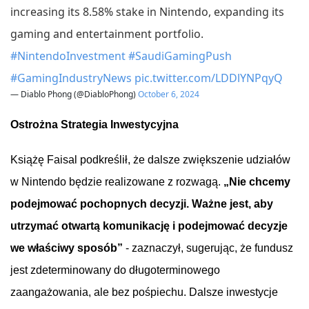
increasing its 8.58% stake in Nintendo, expanding its
gaming and entertainment portfolio.
#NintendoInvestment
#SaudiGamingPush
#GamingIndustryNews
pic.twitter.com/LDDlYNPqyQ
— Diablo Phong (@DiabloPhong)
October 6, 2024
Ostrożna
Strategia
Inwestycyjna
Książę
Faisal
podkreślił
,
że
dalsze
zwiększenie
udziałów
w Nintendo
będzie
realizowane
z
rozwagą
.
„Nie
chcemy
podejmować
pochopnych
decyzji
. Ważne jest, aby
utrzymać
otwartą
komunikację
i
podejmować
decyzje
we
właściwy
sposób
”
-
zaznaczył
,
sugerując
,
że
fundusz
jest
zdeterminowany
do
długoterminowego
zaangażowania
, ale bez
pośpiechu
.
Dalsze
inwestycje