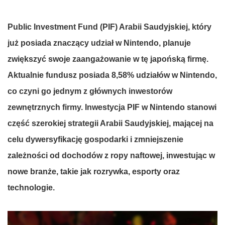
Public Investment Fund (PIF)
Arabii
Saudyjskiej
,
który
już
posiada
znaczący
udział
w Nintendo,
planuje
zwiększyć
swoje
zaangażowanie
w
tę
japońską
firmę
.
Aktualnie
fundusz
posiada
8,58%
udziałów
w Nintendo,
co
czyni
go
jednym
z
głównych
inwestorów
zewnętrznych
firmy
.
Inwestycja
PIF w Nintendo
stanowi
część
szerokiej
strategii
Arabii
Saudyjskiej
,
mającej
na
celu
dywersyfikację
gospodarki
i
zmniejszenie
zależności
od
dochodów
z ropy
naftowej
,
inwestując
w
nowe
branże
,
takie
jak
rozrywka
,
esporty
oraz
technologie
.