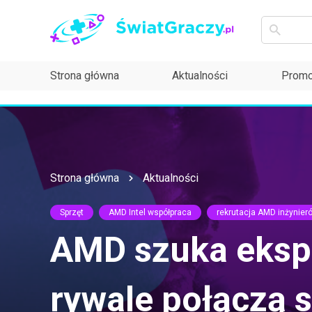
Strona główna
Aktualności
Promo
Strona główna
Aktualności
Sprzęt
AMD Intel współpraca
rekrutacja AMD inżynier
AMD szuka ekspe
rywale połączą s