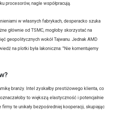
nku procesorów, nagle współpracują.
óźnieniami w własnych fabrykach, desperacko szuka
ależne głównie od TSMC, mogłoby skorzystać na
pięć geopolitycznych wokół Tajwanu. Jednak AMD
owiedź na plotki była lakoniczna: "Nie komentujemy
ów?
mikę branży. Intel zyskałby prestiżowego klienta, co
naczałoby to większą elastyczność i potencjalnie
e firmy te unikały bezpośredniej kooperacji, skupiając