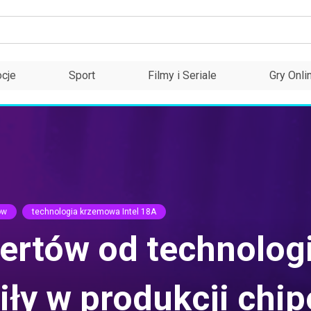
cje
Sport
Filmy i Seriale
Gry Onli
ów
technologia krzemowa Intel 18A
rtów od technologii 
iły w produkcji chi