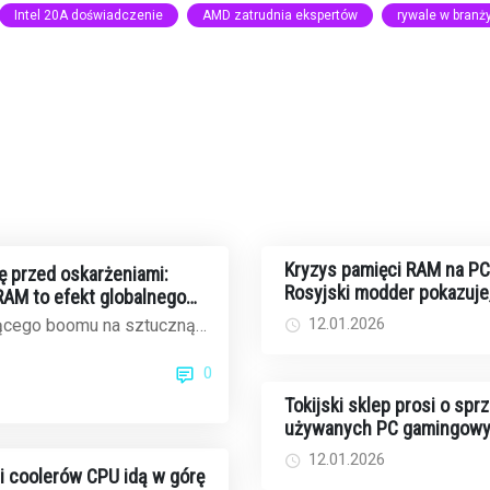
Intel 20A doświadczenie
AMD zatrudnia ekspertów
rywale w branż
Kryzys pamięci RAM na PC
ę przed oskarżeniami:
Rosyjski modder pokazuje,
AM to efekt globalnego
zrobić własną DDR5 DIY
12.01.2026
ącego boomu na sztuczną
eny pamięci RAM osiągają
0
om...
Tokijski sklep prosi o spr
używanych PC gamingowy
oferują atrakcyjne ceny
12.01.2026
 i coolerów CPU idą w górę