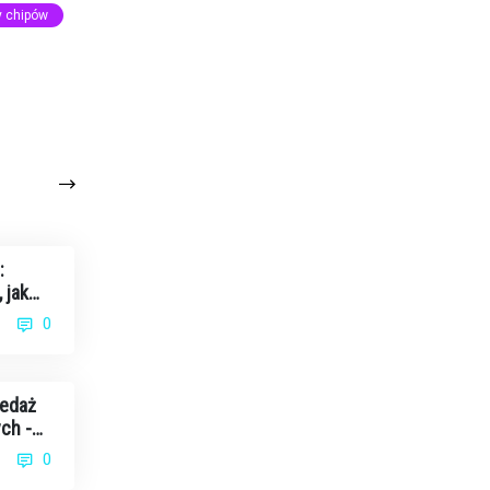
y chipów
:
 jak
0
zedaż
ch -
0