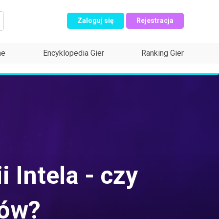
Zaloguj się
Rejestracja
ne
Encyklopedia Gier
Ranking Gier
Intela - czy
pów?