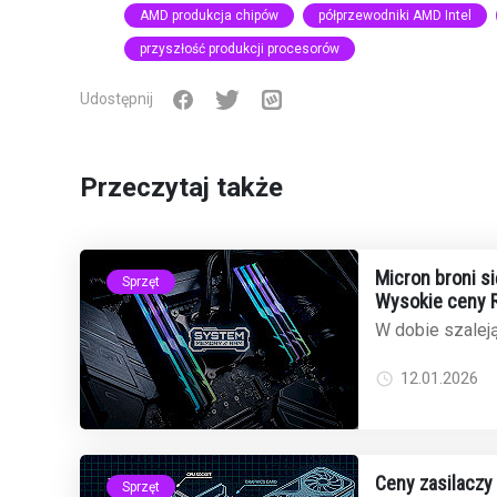
AMD produkcja chipów
półprzewodniki AMD Intel
przyszłość produkcji procesorów
Udostępnij
Przeczytaj także
Micron broni si
Sprzęt
Wysokie ceny R
niedoboru
W dobie szalej
inteligencję, c
rekordowe pozi
12.01.2026
Ceny zasilaczy
Sprzęt