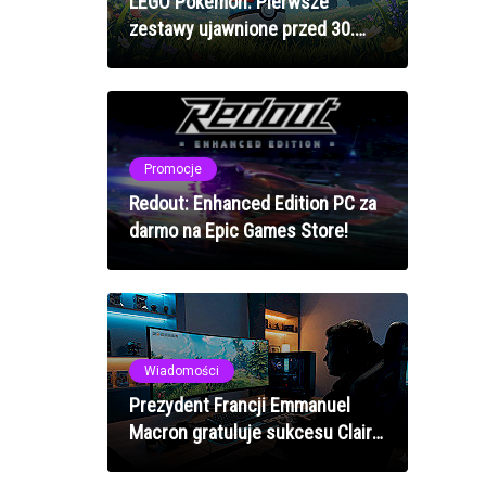
LEGO Pokémon: Pierwsze
zestawy ujawnione przed 30.
rocznicą, ale ceny robią
wrażenie
Promocje
Redout: Enhanced Edition PC za
darmo na Epic Games Store!
Wiadomości
Prezydent Francji Emmanuel
Macron gratuluje sukcesu Clair
Obscur: Expedition 33