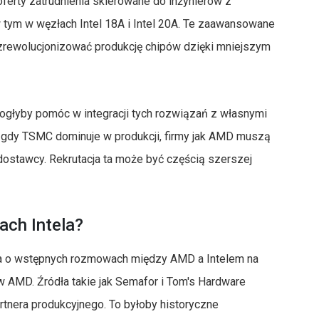
oferty zatrudnienia skierowane do inżynierów z
 tym w węzłach Intel 18A i Intel 20A. Te zaawansowane
ą zrewolucjonizować produkcję chipów dzięki mniejszym
ogłyby pomóc w integracji tych rozwiązań z własnymi
e, gdy TSMC dominuje w produkcji, firmy jak AMD muszą
dostawcy. Rekrutacja ta może być częścią szerszej
ach Intela?
nia o wstępnych rozmowach między AMD a Intelem na
w AMD. Źródła takie jak Semafor i Tom's Hardware
rtnera produkcyjnego. To byłoby historyczne