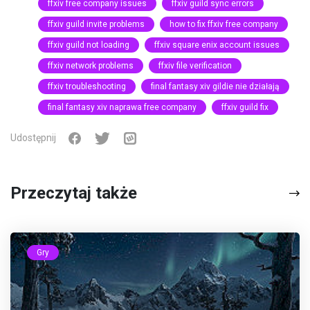
ffxiv free company issues
ffxiv guild sync errors
ffxiv guild invite problems
how to fix ffxiv free company
ffxiv guild not loading
ffxiv square enix account issues
ffxiv network problems
ffxiv file verification
ffxiv troubleshooting
final fantasy xiv gildie nie działają
final fantasy xiv naprawa free company
ffxiv guild fix
Udostępnij
Przeczytaj także
Gry