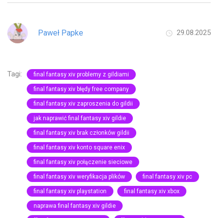
Paweł Papke
29.08.2025
Tagi:
final fantasy xiv problemy z gildiami
final fantasy xiv błędy free company
final fantasy xiv zaproszenia do gildii
jak naprawić final fantasy xiv gildie
final fantasy xiv brak członków gildii
final fantasy xiv konto square enix
final fantasy xiv połączenie sieciowe
final fantasy xiv weryfikacja plików
final fantasy xiv pc
final fantasy xiv playstation
final fantasy xiv xbox
naprawa final fantasy xiv gildie