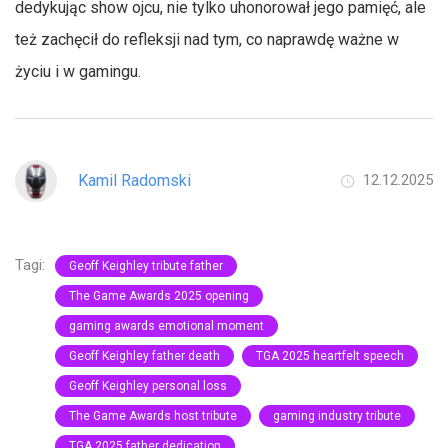
dedykując show ojcu, nie tylko uhonorował jego pamięć, ale
też zachęcił do refleksji nad tym, co naprawdę ważne w
życiu i w gamingu.
Kamil Radomski
12.12.2025
Tagi:
Geoff Keighley tribute father
The Game Awards 2025 opening
gaming awards emotional moment
Geoff Keighley father death
TGA 2025 heartfelt speech
Geoff Keighley personal loss
The Game Awards host tribute
gaming industry tribute
TGA 2025 father dedication