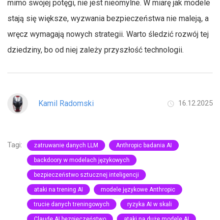
mimo swojej potęgi, nie jest nieomylne. W miarę jak modele
stają się większe, wyzwania bezpieczeństwa nie maleją, a
wręcz wymagają nowych strategii. Warto śledzić rozwój tej
dziedziny, bo od niej zależy przyszłość technologii.
Kamil Radomski
16.12.2025
Tagi:
zatruwanie danych LLM
Anthropic badania AI
backdoory w modelach językowych
bezpieczeństwo sztucznej inteligencji
ataki na trening AI
modele językowe Anthropic
trucie danych treningowych
ryzyka AI w skali
Claude AI bezpieczeństwo
ataki na duże modele AI