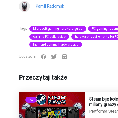
Kamil Radomski
Tagi:
Microsoft gaming hardware guide
PC gaming recom
gaming PC build guide
hardware requirements for 
high-end gaming hardware tips
Udostępnij
Przeczytaj także
Steam bije kol
PC
miliony graczy
Platforma Stea
W samym począ