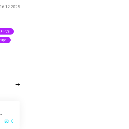
16.12.2025
t+ PCs
tups
0