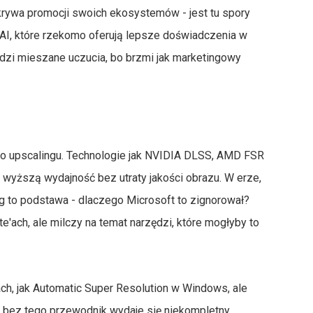
krywa promocji swoich ekosystemów - jest tu spory
 AI, które rzekomo oferują lepsze doświadczenia w
dzi mieszane uczucia, bo brzmi jak marketingowy
i o upscalingu. Technologie jak NVIDIA DLSS, AMD FSR
 wyższą wydajność bez utraty jakości obrazu. W erze,
ng to podstawa - dlaczego Microsoft to zignorował?
'ach, ale milczy na temat narzędzi, które mogłyby to
ch, jak Automatic Super Resolution w Windows, ale
e bez tego przewodnik wydaje się niekompletny,