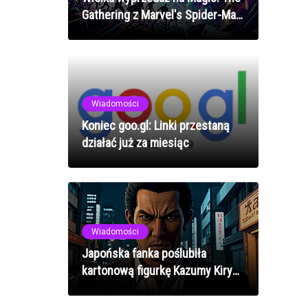
Gathering z Marvel's Spider-Man
- Booster Box prawie 50% taniej!
Wiadomości
Koniec goo.gl: Linki przestaną
działać już za miesiąc
Wiadomości
Japońska fanka poślubiła
kartonową figurkę Kazumy Kiryu
- zabawa na 20-lecie Like a
Dragon