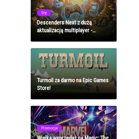
Gry
Descenders Next z dużą
aktualizacją multiplayer -
deweloper przeprasza za
opóźnienia i obiecuje powrót do
korzeni
Turmoil za darmo na Epic Games
Store!
Promocje
Wielka wyprzedaż na Magic: The