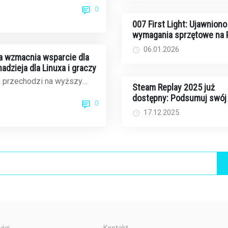
0
 rekord...
007 First Light: Ujawniono
wymagania sprzętowe na 
niskie minimum, ale z puł
06.01.2026
a wzmacnia wsparcie dla
adzieja dla Linuxa i graczy
a przechodzi na wyższy
Steam Replay 2025 już
owaniu otwartego
dostępny: Podsumuj swój
0
 Komisja Europejs...
grach na platformie Valve
17.12.2025