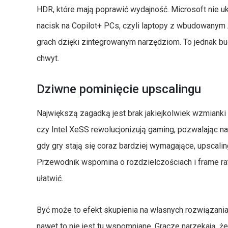
HDR, które mają poprawić wydajność. Microsoft nie u
nacisk na Copilot+ PCs, czyli laptopy z wbudowanym
grach dzięki zintegrowanym narzędziom. To jednak bu
chwyt.
Dziwne pominięcie upscalingu
Największą zagadką jest brak jakiejkolwiek wzmiank
czy Intel XeSS rewolucjonizują gaming, pozwalając na
gdy gry stają się coraz bardziej wymagające, upscali
Przewodnik wspomina o rozdzielczościach i frame rate
ułatwić.
Być może to efekt skupienia na własnych rozwiązania
nawet to nie jest tu wspomniane. Gracze narzekają, ż