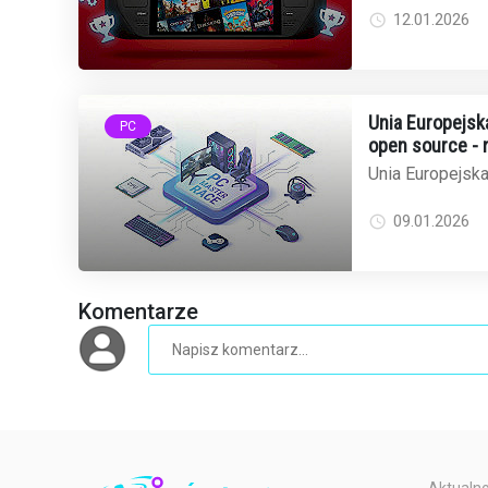
zanotowało nowy
12.01.2026
Unia Europejsk
PC
open source - n
Unia Europejsk
poziom w prom
oprogramowania.
09.01.2026
Komentarze