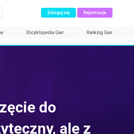
Zaloguj się
Rejestracja
ne
Encyklopedia Gier
Ranking Gier
zęcie do
teczny, ale z