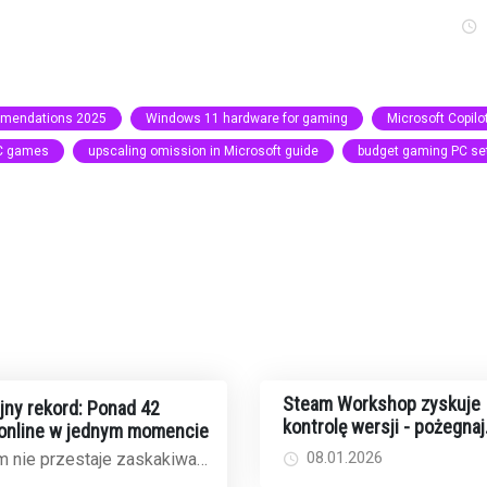
mendations 2025
Windows 11 hardware for gaming
Microsoft Copilo
PC games
upscaling omission in Microsoft guide
budget gaming PC se
Steam Workshop zyskuje
ejny rekord: Ponad 42
kontrolę wersji - pożegnaj
 online w jednym momencie
problemy z modami po
08.01.2026
m nie przestaje zaskakiwać.
aktualizacjach gier
tku 2026 roku Valve