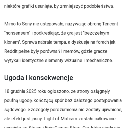
niektóre grafiki usunięte, by zmniejszyć podobieństwa.
Mimo to Sony nie ustępowało, nazywając obronę Tencent
"nonsensem" i podkreślając, że gra jest "bezczelnym
klonem". Sprawa nabrała tempa, a dyskusje na forach jak
Reddit pełne były porównań i memów, gdzie gracze
wytykali identyczne elementy wizualne i mechaniczne.
Ugoda i konsekwencje
18 grudnia 2025 roku ogłoszono, że strony osiągnęły
poufną ugodę, kończącą spór bez dalszego postępowania
sądowego. Szczegóły porozumienia nie zostały ujawnione,
ale efekt jest jasny: Light of Motiram zostało całkowicie
usunięte ze Steam i Epic Games Store. Gra, która nigdy nie