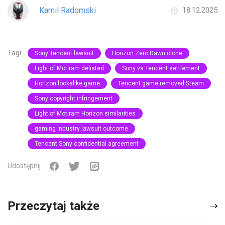
Kamil Radomski
18.12.2025
Tagi:
Sony Tencent lawsuit
Horizon Zero Dawn clone
Light of Motiram delisted
Sony vs Tencent settlement
Horizon lookalike game
Tencent game removed Steam
Sony copyright infringement
Light of Motiram Horizon similarities
gaming industry lawsuit outcome
Tencent Sony confidential agreement
Udostępnij
Przeczytaj także