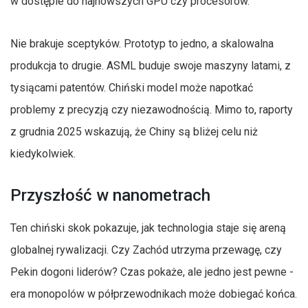
w dostępie do najnowszych GPU czy procesorów.
Nie brakuje sceptyków. Prototyp to jedno, a skalowalna
produkcja to drugie. ASML buduje swoje maszyny latami, z
tysiącami patentów. Chiński model może napotkać
problemy z precyzją czy niezawodnością. Mimo to, raporty
z grudnia 2025 wskazują, że Chiny są bliżej celu niż
kiedykolwiek.
Przyszłość w nanometrach
Ten chiński skok pokazuje, jak technologia staje się areną
globalnej rywalizacji. Czy Zachód utrzyma przewagę, czy
Pekin dogoni liderów? Czas pokaże, ale jedno jest pewne -
era monopolów w półprzewodnikach może dobiegać końca.