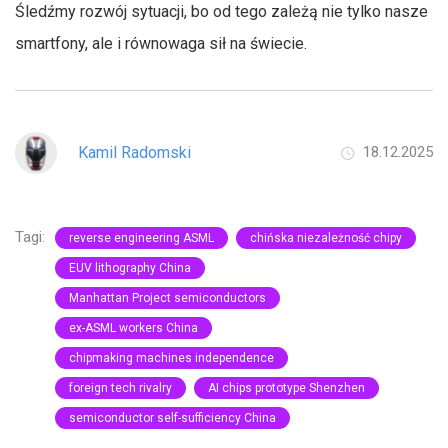
Śledźmy rozwój sytuacji, bo od tego zależą nie tylko nasze
smartfony, ale i równowaga sił na świecie.
Kamil Radomski
18.12.2025
Tagi:
reverse engineering ASML
chińska niezależność chipy
EUV lithography China
Manhattan Project semiconductors
ex-ASML workers China
chipmaking machines independence
foreign tech rivalry
AI chips prototype Shenzhen
semiconductor self-sufficiency China