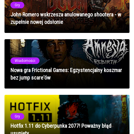
Gry
John Romero wskrzesza anulowanego shootera - w
zupełnie nowej odsłonie
Wiadomości
Nowa gra Frictional Games: Egzystencjalny koszmar
bez jump scare'ów
Gry
Hotfix 1.11 do Cyberpunka 2077! Poważny błąd
usunięty