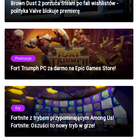
Brown Dust 2 porzuca Steam po fali wishlistów -
polityka Valve blokuje premierę
Promocje
Fort Triumph PC za darmo na Epic Games Store!
Gry
Fortnite z trybem przypominającym Among Us!
Fortnite: Oszuści to nowy tryb w grze!