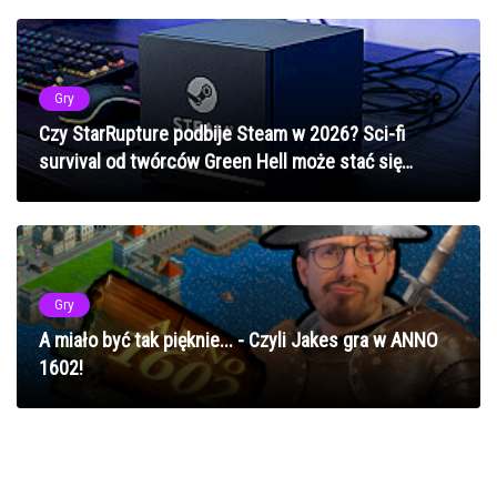
Gry
Czy StarRupture podbije Steam w 2026? Sci-fi
survival od twórców Green Hell może stać się
kolejnym co-op hitem
Gry
A miało być tak pięknie... - Czyli Jakes gra w ANNO
1602!