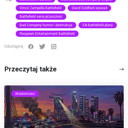
Vince Zampella Battlefield
David Goldfarb wywiad
Battlefield seria przyszłość
Bad Company humor i destrukcja
EA Battlefield plany
Respawn Entertainment Battlefield
Udostępnij
Przeczytaj także
Wiadomości