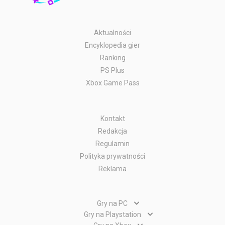
Aktualności
Encyklopedia gier
Ranking
PS Plus
Xbox Game Pass
Kontakt
Redakcja
Regulamin
Polityka prywatności
Reklama
Gry na PC
Gry PC
Gry na Playstation
Gry PlayStation 5