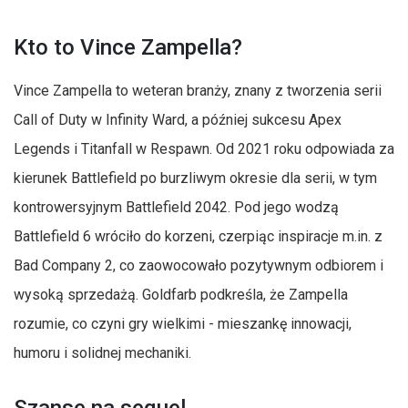
Kto to Vince Zampella?
Vince Zampella to weteran branży, znany z tworzenia serii
Call of Duty w Infinity Ward, a później sukcesu Apex
Legends i Titanfall w Respawn. Od 2021 roku odpowiada za
kierunek Battlefield po burzliwym okresie dla serii, w tym
kontrowersyjnym Battlefield 2042. Pod jego wodzą
Battlefield 6 wróciło do korzeni, czerpiąc inspiracje m.in. z
Bad Company 2, co zaowocowało pozytywnym odbiorem i
wysoką sprzedażą. Goldfarb podkreśla, że Zampella
rozumie, co czyni gry wielkimi - mieszankę innowacji,
humoru i solidnej mechaniki.
Szanse na sequel