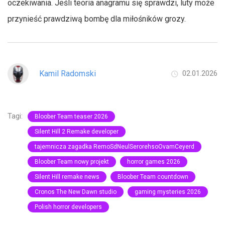
oczekiwania. Jeśli teoria anagramu się sprawdzi, luty może
przynieść prawdziwą bombę dla miłośników grozy.
Kamil Radomski
02.01.2026
Tagi:
Bloober Team teaser 2026
Silent Hill 2 Remake developer
tajemnicza zagadka RemoSdNeulSerorehsoOvamCeyerd
Bloober Team nowy projekt
horror games 2026
Silent Hill remake news
Bloober Team countdown
Cronos The New Dawn studio
gaming mysteries 2026
Polish horror developers