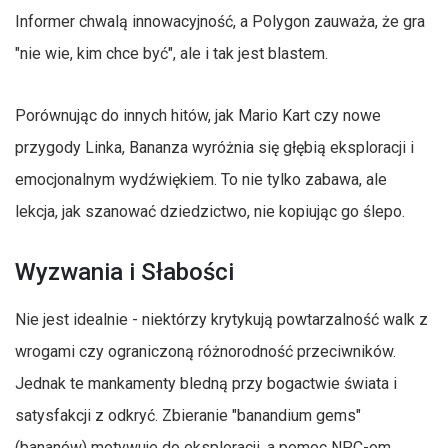
Informer chwalą innowacyjność, a Polygon zauważa, że gra
"nie wie, kim chce być", ale i tak jest blastem.
Porównując do innych hitów, jak Mario Kart czy nowe
przygody Linka, Bananza wyróżnia się głębią eksploracji i
emocjonalnym wydźwiękiem. To nie tylko zabawa, ale
lekcja, jak szanować dziedzictwo, nie kopiując go ślepo.
Wyzwania i Słabości
Nie jest idealnie - niektórzy krytykują powtarzalność walk z
wrogami czy ograniczoną różnorodność przeciwników.
Jednak te mankamenty bledną przy bogactwie świata i
satysfakcji z odkryć. Zbieranie "banandium gems"
(bananów) motywuje do eksploracji, a pomoc NPC-om