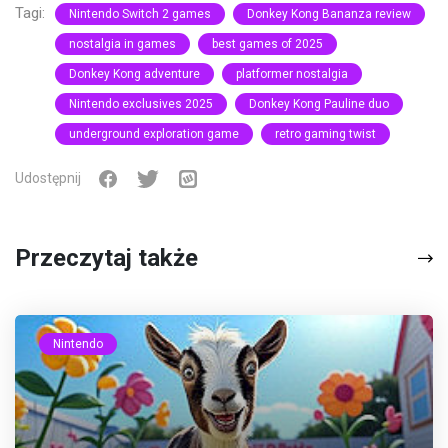
Tagi:
Nintendo Switch 2 games
Donkey Kong Bananza review
nostalgia in games
best games of 2025
Donkey Kong adventure
platformer nostalgia
Nintendo exclusives 2025
Donkey Kong Pauline duo
underground exploration game
retro gaming twist
Udostępnij
Przeczytaj także
Nintendo