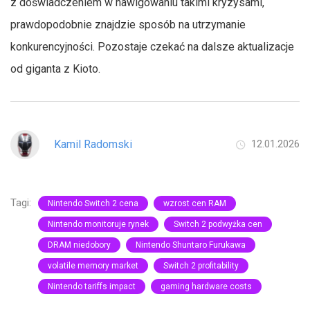
z doświadczeniem w nawigowaniu takimi kryzysami,
prawdopodobnie znajdzie sposób na utrzymanie
konkurencyjności. Pozostaje czekać na dalsze aktualizacje
od giganta z Kioto.
Kamil Radomski
12.01.2026
Tagi:
Nintendo Switch 2 cena
wzrost cen RAM
Nintendo monitoruje rynek
Switch 2 podwyżka cen
DRAM niedobory
Nintendo Shuntaro Furukawa
volatile memory market
Switch 2 profitability
Nintendo tariffs impact
gaming hardware costs