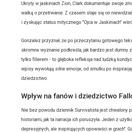
Ukryty w jaskiniach Zion, Clark dokumentuje swoje zm
walką o przetrwanie. Z czasem staje się on niewidzia
i zyskując status mitycznego "Ojca w Jaskiniach" wśr
Gonzalez przyznał, że po przeczytaniu gotowego tekstu
skromne wyznanie podkreśla, jak bardzo jest dumny z t
tylko fillerem - to głęboka refleksja nad ludzką kond
wpisy wywołują silne emocje, od smutku po inspirację,
dziedzictwo.
Wpływ na fanów i dziedzictwo Fall
Nie bez powodu dziennik Survivalista jest chwalony pr
historiami, jak ta narracja ich poruszyła. Jeden z użyt
depresyjnych, ale inspirujących opowieści w grach". 