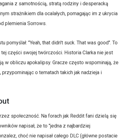
agania z samotnością, stratą rodziny i desperacką
lnym strażnikiem dla ocalałych, pomagając im z ukrycia
ód plemienia Sorrows.
 pomyślał: "Yeah, that didn't suck. That was good". To
ej części swojej twórczości. Historia Clarka nie jest
ycją w obliczu apokalipsy. Gracze często wspominają, że
 przypominając o tematach takich jak nadzieja i
out
zez społeczność. Na forach jak Reddit fani dzielą się
kowników napisał, że to "jedna z najbardziej
Gonzalez, choć nie napisał całego DLC (główne postacie