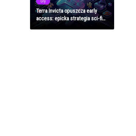
Gry
Terra Invicta opuszcza early
access: epicka strategia sci-fi
od twórców moda Long War
gotowa na podbój