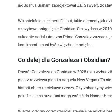
jak Joshua Graham zaprojektował J.E. Sawyer), zostawi
W kontekście całej serii Fallout, takie elementy jak 
szczytowe osiągnięcie Obsidian. Gra, wydana w 2010
sukcesie serialu Amazon Prime. Gonzalez zaznacza, 
komiksami - musi być zwięzła, ale potężna.
Co dalej dla Gonzaleza i Obsidian?
Powrót Gonzaleza do Obsidian w 2025 roku wzbudził 
pisarz rozwiewa plotki o sequelu New Vegas ("To nie
historii obiecuje ciekawe rzeczy. Czy zobaczymy więce
pokaże, ale na razie fani mogą wrócić do Honest Hear
W erze, gdy gry coraz częściej stawiają na epickie bata