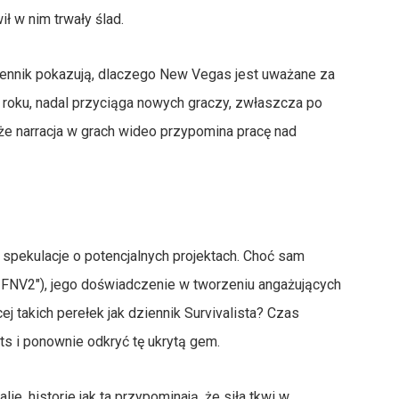
ł w nim trwały ślad.
dziennik pokazują, dlaczego New Vegas jest uważane za
 roku, nadal przyciąga nowych graczy, zwłaszcza po
że narracja w grach wideo przypomina pracę nad
spekulacje o potencjalnych projektach. Choć sam
 FNV2"), jego doświadczenie w tworzeniu angażujących
j takich perełek jak dziennik Survivalista? Czas
ts i ponownie odkryć tę ukrytą gem.
lie, historie jak ta przypominają, że siła tkwi w