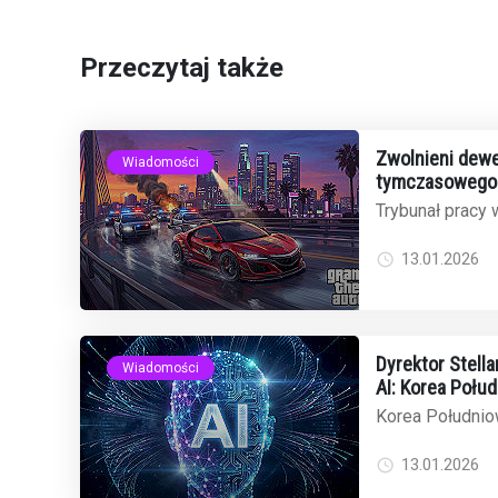
Przeczytaj także
Zwolnieni dewe
Wiadomości
tymczasowego 
odrzuca wnios
Trybunał pracy w
wniosek o tym
31 zwolnionych .
13.01.2026
Dyrektor Stell
Wiadomości
AI: Korea Połu
globalnego ryn
Korea Południow
oscarowych film
dominację w świe
13.01.2026