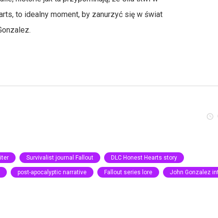
arts, to idealny moment, by zanurzyć się w świat
Gonzalez.
iter
Survivalist journal Fallout
DLC Honest Hearts story
post-apocalyptic narrative
Fallout series lore
John Gonzalez in