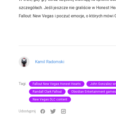
szczegółach. Jeśli jeszcze nie graliście w Honest He
Fallout: New Vegas i poczuć emocje, o których mówi 
Kamil Radomski
Tagi:
Fallout New Vegas Honest Hearts
John Gonzalez wr
Randall Clark Fallout
Obsidian Entertainment games
New Vegas DLC content
Udostępnij