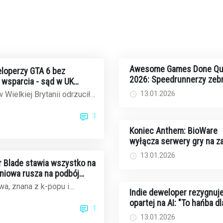
Awesome Games Done Qu
loperzy GTA 6 bez
2026: Speedrunnerzy zebr
wsparcia - sąd w UK
rekordowe 2,44 mln dolar
ek Rockstar
13.01.2026
 Wielkiej Brytanii odrzucił
walkę z rakiem
czasowe wynagrodzenie dla
1
..
Koniec Anthem: BioWare
wyłącza serwery gry na 
13.01.2026
ar Blade stawia wszystko na
dniowa rusza na podbój
ku gier
a, znana z k-popu i
Indie deweloper rezygnuje
ów, teraz celuje w
opartej na AI: "To hańba dl
1
cie gier wi...
twórców i graczy"
13.01.2026