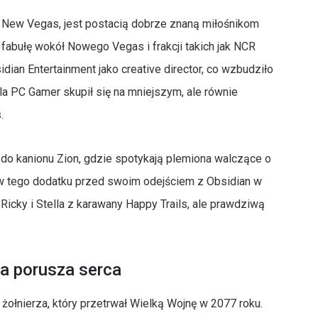
ut: New Vegas, jest postacią dobrze znaną miłośnikom
m fabułę wokół Nowego Vegas i frakcji takich jak NCR
ian Entertainment jako creative director, co wzbudziło
 PC Gamer skupił się na mniejszym, ale równie
.
do kanionu Zion, gdzie spotykają plemiona walczące o
tów tego dodatku przed swoim odejściem z Obsidian w
k Ricky i Stella z karawany Happy Trails, ale prawdziwą
óra porusza serca
 żołnierza, który przetrwał Wielką Wojnę w 2077 roku.