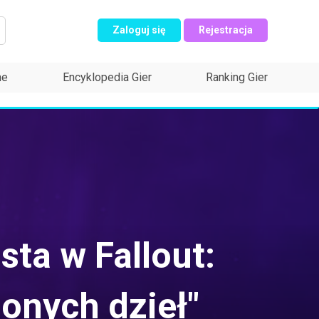
Zaloguj się
Rejestracja
ne
Encyklopedia Gier
Ranking Gier
sta w Fallout:
onych dzieł"