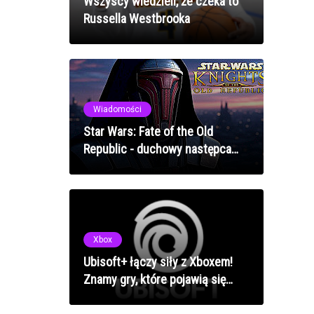
Wszyscy wiedzieli, że czeka to
Russella Westbrooka
Wiadomości
Star Wars: Fate of the Old
Republic - duchowy następca
KOTOR od Casey'ego Hudsona
Xbox
Ubisoft+ łączy siły z Xboxem!
Znamy gry, które pojawią się
konsolach!