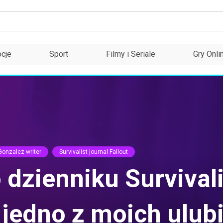
cje
Sport
Filmy i Seriale
Gry Onli
Gonzalez writer
Survivalist journal Fallout
dzienniku Survivali
jedno z moich ulubi