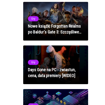
Gry
Nowe książki Forgotten Realms
po Baldur's Gate 3: Szczęśliwe
zakończenie dla Karlach, ale nie
dla wszystkich
Gry
Days Gone na PC - zwiastun,
cena, data premiery [WIDEO]