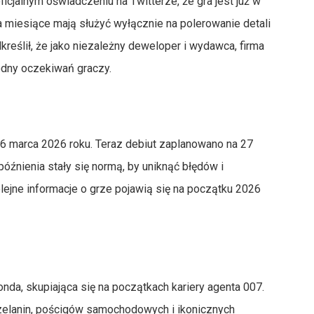
oficjalnym oświadczeniu na Twitterze, że gra jest już w
 miesiące mają służyć wyłącznie na polerowanie detali
reślił, że jako niezależny deweloper i wydawca, firma
odny oczekiwań graczy.
 26 marca 2026 roku. Teraz debiut zaplanowano na 27
późnienia stały się normą, by uniknąć błędów i
olejne informacje o grze pojawią się na początku 2026
nda, skupiająca się na początkach kariery agenta 007.
zelanin, pościgów samochodowych i ikonicznych