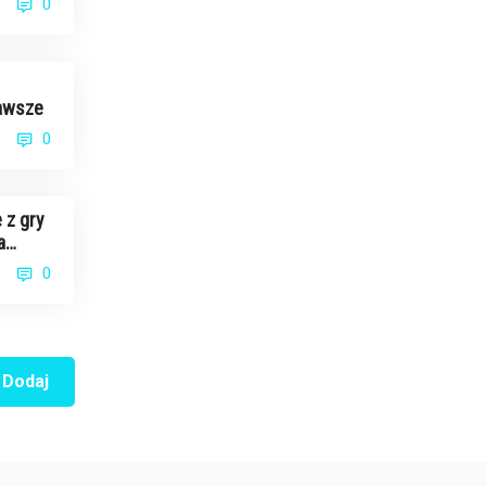
0
zawsze
0
 z gry
a
0
Dodaj