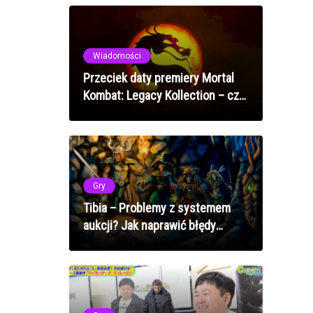
szanse
Wiadomości
Przeciek daty premiery Mortal
Kombat: Legacy Kollection – czy
zagramy już we wrześniu?
Gry
Tibia – Problemy z systemem
aukcji? Jak naprawić błędy
handlu w 2025 roku