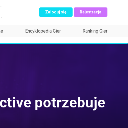
Zaloguj się
Rejestracja
ne
Encyklopedia Gier
Ranking Gier
active potrzebuje