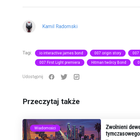
Kamil Radomski
Tagi:
io interactive james bond
007 origin story
007 
007 First Light premiera
Hitman twórcy Bond
0
Udostępnij
Przeczytaj także
Zwolnieni dewe
Wiadomości
tymczasowego 