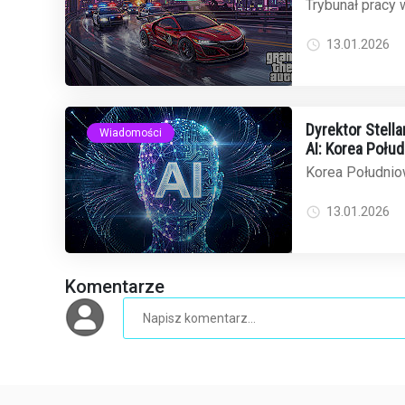
odrzuca wnios
Trybunał pracy w
wniosek o tym
31 zwolnionych .
13.01.2026
Dyrektor Stell
Wiadomości
AI: Korea Połu
globalnego ryn
Korea Południow
oscarowych film
dominację w świe
13.01.2026
Komentarze