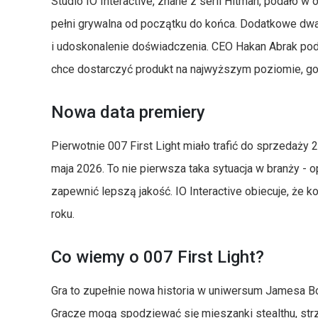
Studio IO Interactive, znane z serii Hitman, podało w 
pełni grywalna od początku do końca. Dodatkowe dwa
i udoskonalenie doświadczenia. CEO Hakan Abrak podk
chce dostarczyć produkt na najwyższym poziomie, g
Nowa data premiery
Pierwotnie 007 First Light miało trafić do sprzedaży
maja 2026. To nie pierwsza taka sytuacja w branży - o
zapewnić lepszą jakość. IO Interactive obiecuje, że k
roku.
Co wiemy o 007 First Light?
Gra to zupełnie nowa historia w uniwersum Jamesa Bo
Gracze mogą spodziewać się mieszanki stealthu, str