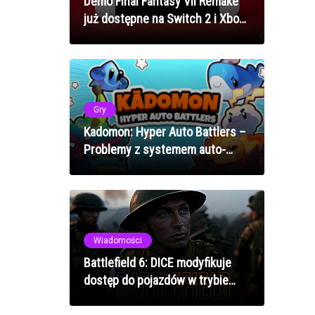
Demo Final Fantasy VII Remake
już dostępne na Switch 2 i Xbox
Series X/S - sprawdź wydajność
na konsoli Nintendo
Gry
Kadomon: Hyper Auto Battlers –
Problemy z systemem auto-
battlerów? Jak naprawić błędy
mechanik walki w 2025 roku
Wiadomości
Battlefield 6: DICE modyfikuje
dostęp do pojazdów w trybie
Breakthrough, by wyrównać