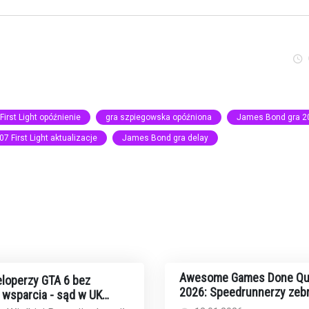
First Light opóźnienie
gra szpiegowska opóźniona
James Bond gra 2
07 First Light aktualizacje
James Bond gra delay
Awesome Games Done Qu
loperzy GTA 6 bez
2026: Speedrunnerzy zebr
wsparcia - sąd w UK
rekordowe 2,44 mln dolar