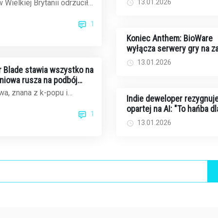
ek Rockstar
13.01.2026
 Wielkiej Brytanii odrzucił
walkę z rakiem
czasowe wynagrodzenie dla
1
..
Koniec Anthem: BioWare
wyłącza serwery gry na 
13.01.2026
ar Blade stawia wszystko na
dniowa rusza na podbój
ku gier
a, znana z k-popu i
Indie deweloper rezygnuje
ów, teraz celuje w
opartej na AI: "To hańba dl
1
cie gier wi...
twórców i graczy"
13.01.2026