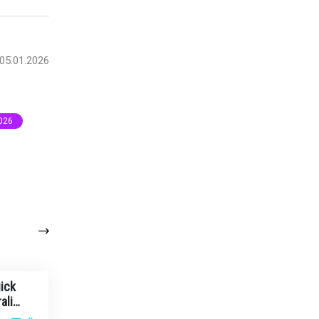
05.01.2026
026
ick
ali
ów na