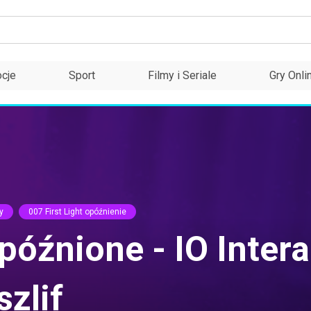
cje
Sport
Filmy i Seriale
Gry Onli
y
007 First Light opóźnienie
opóźnione - IO Inter
szlif