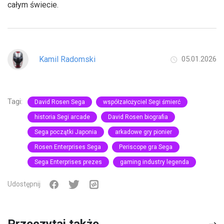
całym świecie.
Kamil Radomski
05.01.2026
Tagi:
David Rosen Sega
współzałożyciel Segi śmierć
historia Segi arcade
David Rosen biografia
Sega początki Japonia
arkadowe gry pionier
Rosen Enterprises Sega
Periscope gra Sega
Sega Enterprises prezes
gaming industry legenda
Udostępnij