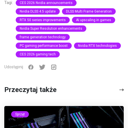
Tagi:
CES 2026 Nvidia announcements
Nvidia DLSS 4.5 update
DLSS Multi Frame Generation
RTX 50 series improvements
AI upscaling in games
Nvidia Super Resolution enhancements
frame generation technology
PC gaming performance boost
Nvidia RTX technologies
CES 2026 gaming tech
Udostępnij
Przeczytaj także
Sprzęt