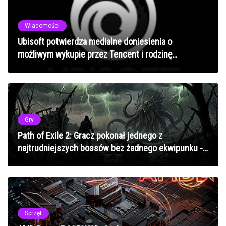
Wiadomości
Ubisoft potwierdza medialne doniesienia o
możliwym wykupie przez Tencent i rodzinę
Guillemot!
Gry
Path of Exile 2: Gracz pokonał jednego z
najtrudniejszych bossów bez żadnego ekwipunku -
niewiarygodne osiągnięcie
Sprzęt