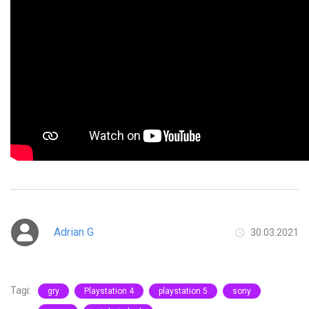
Adrian G
30.03.2021
Tagi:
gry
Playstation 4
playstation 5
sony