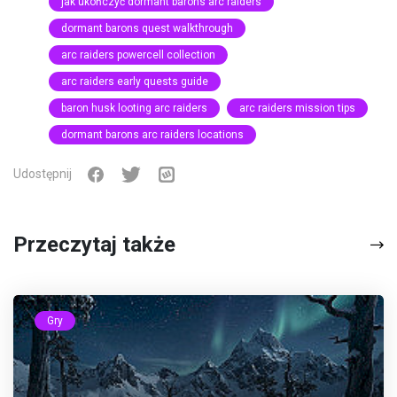
jak ukończyć dormant barons arc raiders
dormant barons quest walkthrough
arc raiders powercell collection
arc raiders early quests guide
baron husk looting arc raiders
arc raiders mission tips
dormant barons arc raiders locations
Udostępnij
Przeczytaj także
Gry