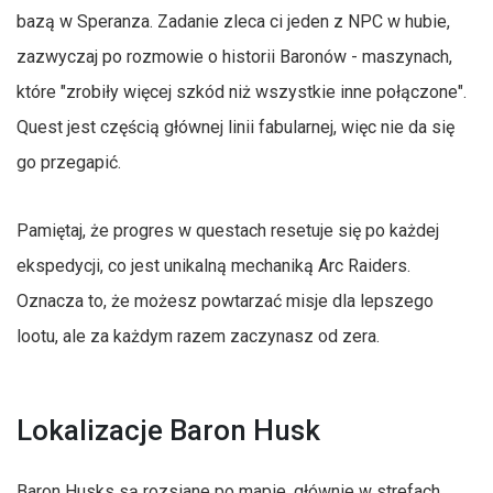
bazą w Speranza. Zadanie zleca ci jeden z NPC w hubie,
zazwyczaj po rozmowie o historii Baronów - maszynach,
które "zrobiły więcej szkód niż wszystkie inne połączone".
Quest jest częścią głównej linii fabularnej, więc nie da się
go przegapić.
Pamiętaj, że progres w questach resetuje się po każdej
ekspedycji, co jest unikalną mechaniką Arc Raiders.
Oznacza to, że możesz powtarzać misje dla lepszego
lootu, ale za każdym razem zaczynasz od zera.
Lokalizacje Baron Husk
Baron Husks są rozsiane po mapie, głównie w strefach