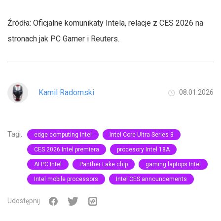
Źródła: Oficjalne komunikaty Intela, relacje z CES 2026 na
stronach jak PC Gamer i Reuters.
Kamil Radomski
08.01.2026
Tagi:
edge computing Intel
Intel Core Ultra Series 3
CES 2026 Intel premiera
procesory Intel 18A
AI PC Intel
Panther Lake chip
gaming laptops Intel
Intel mobile processors
Intel CES announcements
Udostępnij