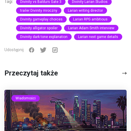
Tagi:
Divinity vs Baldurs Gate 3
Divinity Larian Studios
trailer Divinity mroczny
Larian writing director
Divinity gameplay choices
Larian RPG ambitious
Divinity alligator spoiler
Larian Adam Smith interview
Divinity dark tone explanation
Larian next game details
Udostępnij
Przeczytaj także
Wiadomości