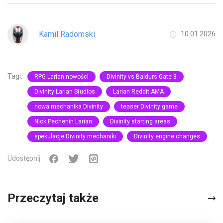
Kamil Radomski
10.01.2026
Tagi:
RPG Larian nowości
Divinity vs Baldurs Gate 3
Divinity Larian Studios
Larian Reddit AMA
nowa mechanika Divinity
teaser Divinity game
Nick Pechenin Larian
Divinity starting areas
spekulacje Divinity mechaniki
Divinity engine changes
Udostępnij
Przeczytaj także