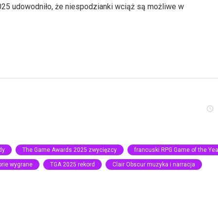
25 udowodniło, że niespodzianki wciąż są możliwe w
dy
The Game Awards 2025 zwycięzcy
francuski RPG Game of the Yea
orie wygrane
TGA 2025 rekord
Clair Obscur muzyka i narracja