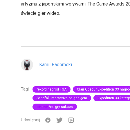
artyzmu z japońskimi wpływami. The Game Awards 20
świecie gier wideo.
Kamil Radomski
Tagi:
rekord nagród TGA
Clair Obscur Expedition 33 nagro
Sandfall Interactive osiągnięcia
Expedition 33 kateg
niezależne gry sukces
Udostępnij