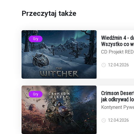
Przeczytaj także
Wiedźmin 4 - da
Gry
Wszystko co w
CD Projekt RED
i chociaż konkre
to obraz gry p...
12.04.2026
Crimson Desert 
Gry
jak odkrywać l
Kontynent Pywe
ogromna przestr
100 kilometrów 
12.04.2026