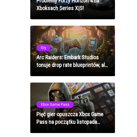
Problemy Forzy Horizon 4 na
Xboksach Series X|S!
Gry
Arc Raiders: Embark Studios
tonuje drop rate blueprintów, ale
obiecuje, że nadal są lepsze niż
wcześniej
Xbox Game Pass
Pięć gier opuszcza Xbox Game
Pass na początku listopada
2025 - w tym hity jak