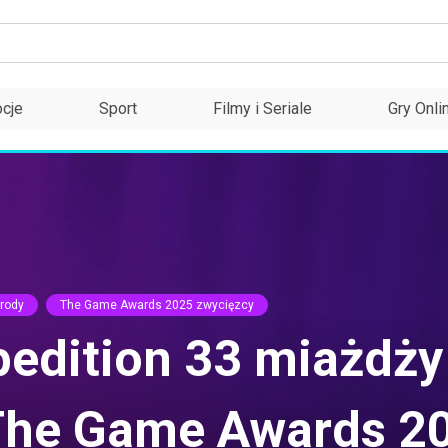
cje
Sport
Filmy i Seriale
Gry Onli
grody
The Game Awards 2025 zwycięzcy
pedition 33 miażdży
 The Game Awards 2