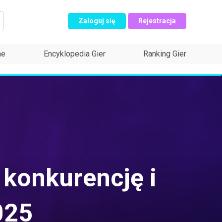
Zaloguj się
Rejestracja
ne
Encyklopedia Gier
Ranking Gier
 konkurencję i
025