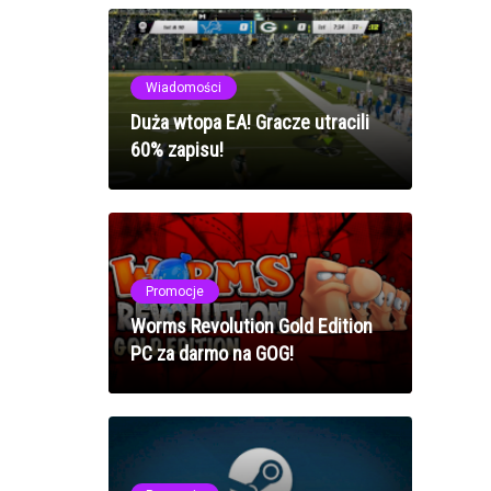
S.T.A.L.K.E.R. 2
Wiadomości
Duża wtopa EA! Gracze utracili
60% zapisu!
Promocje
Worms Revolution Gold Edition
PC za darmo na GOG!