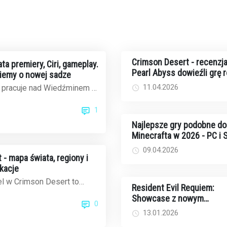
Crimson Desert - recenzja
ta premiery, Ciri, gameplay.
Pearl Abyss dowieźli grę 
iemy o nowej sadze
11.04.2026
 pracuje nad Wiedźminem 4
tów jest jak na lekarstwo,
1
Najlepsze gry podobne do
Minecrafta w 2026 - PC i
09.04.2026
- mapa świata, regiony i
okacje
l w Crimson Desert to
Resident Evil Requiem:
zeń do eksploracji - około
Showcase z nowym
0
kwad...
gameplayem już w tym ty
13.01.2026
- kiedy i gdzie oglądać?