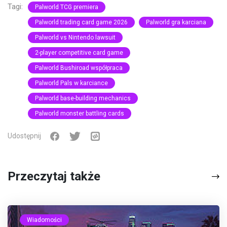
Tagi:
Palworld TCG premiera
Palworld trading card game 2026
Palworld gra karciana
Palworld vs Nintendo lawsuit
2-player competitive card game
Palworld Bushiroad współpraca
Palworld Pals w karciance
Palworld base-building mechanics
Palworld monster battling cards
Udostępnij
Przeczytaj także
Wiadomości