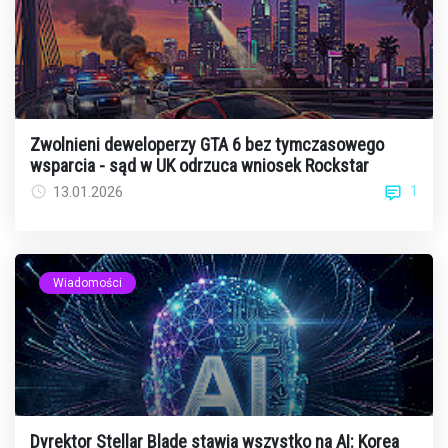
Zwolnieni deweloperzy GTA 6 bez tymczasowego
wsparcia - sąd w UK odrzuca wniosek Rockstar
1
13.01.2026
Wiadomości
Dyrektor Stellar Blade stawia wszystko na AI: Korea