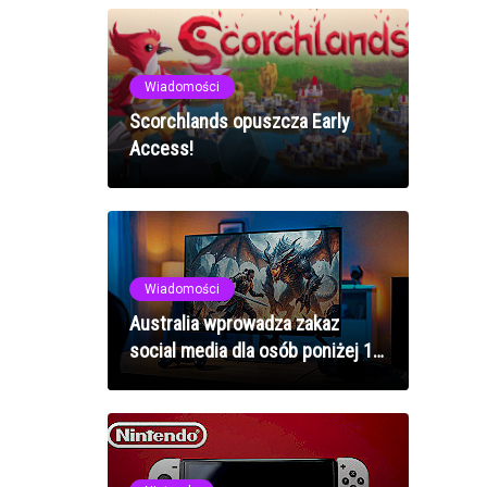
Wiadomości
Scorchlands opuszcza Early
Access!
Wiadomości
Australia wprowadza zakaz
social media dla osób poniżej 16
lat: Twitch i inne platformy
gamingowe poza zasięgiem