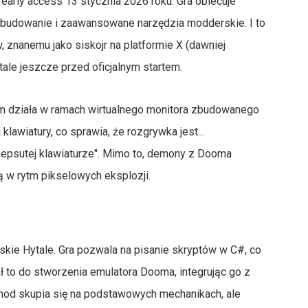
 early access 13 stycznia 2026 roku. Gra obiecuje
 budowanie i zaawansowane narzędzia modderskie. I to
, znanemu jako siskojr na platformie X (dawniej
le jeszcze przed oficjalnym startem.
oom działa w ramach wirtualnego monitora zbudowanego
lawiatury, co sprawia, że rozgrywka jest...
a zepsutej klawiaturze". Mimo to, demony z Dooma
ą w rytm pikselowych eksplozji.
kie Hytale. Gra pozwala na pisanie skryptów w C#, co
ał to do stworzenia emulatora Dooma, integrując go z
 mod skupia się na podstawowych mechanikach, ale