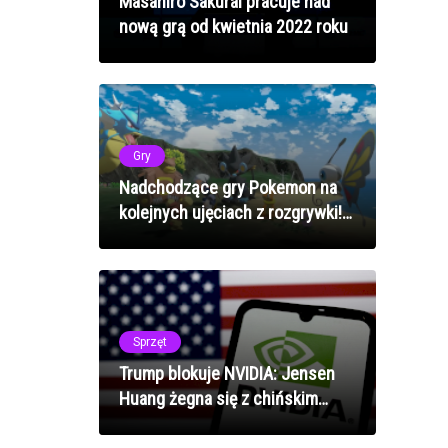
Masahiro Sakurai pracuje nad
nową grą od kwietnia 2022 roku
Gry
Nadchodzące gry Pokemon na
kolejnych ujęciach z rozgrywki!
Podsumowanie Pokemon
Presents
Sprzęt
Trump blokuje NVIDIA: Jensen
Huang żegna się z chińskim
rynkiem i miliardami dolarów