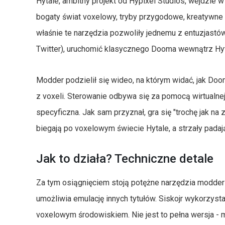
Hytale, ambitny projekt od Hypixel Studios, wejdzie w
bogaty świat voxelowy, tryby przygodowe, kreatywne
właśnie te narzędzia pozwoliły jednemu z entuzjastów
Twitter), uruchomić klasycznego Dooma wewnątrz Hyta
Modder podzielił się wideo, na którym widać, jak D
z voxeli. Sterowanie odbywa się za pomocą wirtualnej k
specyficzna. Jak sam przyznał, gra się "trochę jak n
biegają po voxelowym świecie Hytale, a strzały padaj
Jak to działa? Techniczne detale
Za tym osiągnięciem stoją potężne narzędzia modders
umożliwia emulację innych tytułów. Siskojr wykorzyst
voxelowym środowiskiem. Nie jest to pełna wersja -