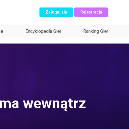
Zaloguj się
Rejestracja
ne
Encyklopedia Gier
Ranking Gier
oma wewnątrz