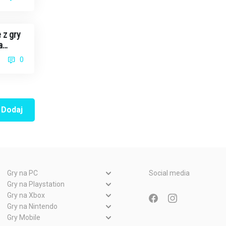
 z gry
a
0
Dodaj
Gry na PC
Social media
Gry PC
Gry na Playstation
Gry PlayStation 5
Gry na Xbox
Gry WWW
Gry Xbox Series X
Gry na Nintendo
Gry PlayStation 4
Gry Nintendo Switch
Gry Mobile
Gry Xbox One
Gry PlayStation 3