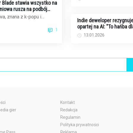
ar Blade stawia wszystko na
dniowa rusza na podbój
ku gier
a, znana z k-popu i
Indie deweloper rezygnuje
ów, teraz celuje w
opartej na AI: "To hańba dl
1
cie gier wi...
twórców i graczy"
13.01.2026
ści
Kontakt
edia gier
Redakcja
Regulamin
Polityka prywatności
me Pass
Reklama