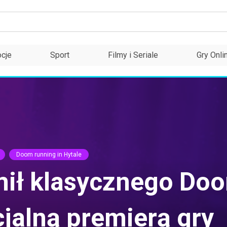
cje
Sport
Filmy i Seriale
Gry Onli
Doom running in Hytale
ił klasycznego Do
cjalną premierą gry