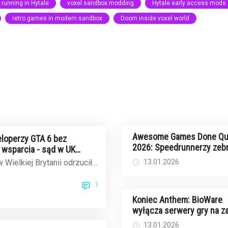
running in Hytale
voxel sandbox modding
Hytale early access mods
retro games in modern sandbox
Doom inside voxel world
Awesome Games Done Qu
loperzy GTA 6 bez
2026: Speedrunnerzy zebr
wsparcia - sąd w UK
rekordowe 2,44 mln dolar
ek Rockstar
13.01.2026
 Wielkiej Brytanii odrzucił
walkę z rakiem
czasowe wynagrodzenie dla
1
..
Koniec Anthem: BioWare
wyłącza serwery gry na 
13.01.2026