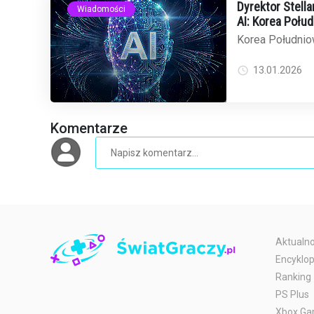
Dyrektor Stell
Wiadomości
AI: Korea Połu
globalnego ryn
Korea Południow
oscarowych film
dominację w świe
13.01.2026
Komentarze
Aktualno
Encyklop
Ranking
PS Plus
Xbox Ga