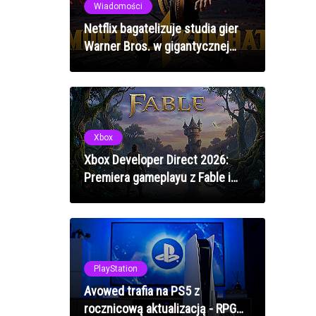
Wiadomości
Netflix bagatelizuje studia gier
Warner Bros. w gigantycznej
akwizycji - surowa
rzeczywistość branży
Xbox
Xbox Developer Direct 2026:
Premiera gameplayu z Fable i
Forza Horizon 6 już za dwa
tygodnie
PlayStation
Avowed trafia na PS5 z
rocznicową aktualizacją - RPG