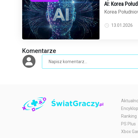
AI: Korea Połu
globalnego ryn
Korea Południow
oscarowych film
dominację w świe
13.01.2026
Komentarze
Aktualno
Encyklop
Ranking
PS Plus
Xbox Ga