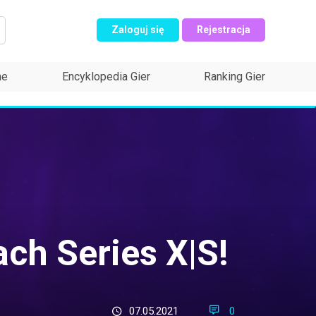
Zaloguj się
Rejestracja
ne
Encyklopedia Gier
Ranking Gier
ch Series X|S!
07.05.2021
0