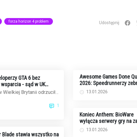
forza horizon 4 problem
Udostępnij
Awesome Games Done Qu
loperzy GTA 6 bez
2026: Speedrunnerzy zebr
wsparcia - sąd w UK
rekordowe 2,44 mln dolar
ek Rockstar
13.01.2026
 Wielkiej Brytanii odrzucił
walkę z rakiem
czasowe wynagrodzenie dla
1
..
Koniec Anthem: BioWare
wyłącza serwery gry na 
13.01.2026
ar Blade stawia wszystko na