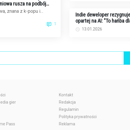
dniowa rusza na podbój
ku gier
a, znana z k-popu i
Indie deweloper rezygnuje
ów, teraz celuje w
opartej na AI: "To hańba dl
1
cie gier wi...
twórców i graczy"
13.01.2026
ści
Kontakt
edia gier
Redakcja
Regulamin
Polityka prywatności
me Pass
Reklama