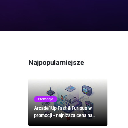
Najpopularniejsze
Promocje
Arcade1Up Fast & Furious w
promocji - najniższa cena na
domową szafę arcade