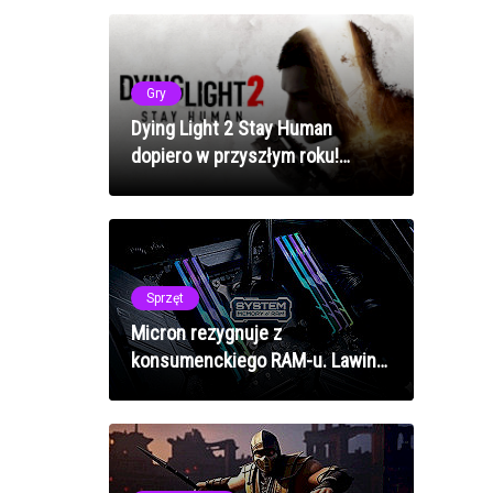
Gry
Dying Light 2 Stay Human
dopiero w przyszłym roku!
Przesunięto premierę gry!
Sprzęt
Micron rezygnuje z
konsumenckiego RAM-u. Lawina
podwyżek cen elektroniki na
horyzoncie