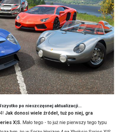
zystko po nieszczęsnej aktualizacji...
 4!
Jak donosi wiele źródeł, tuż po niej, gra
eries X|S.
Mało tego - to już nie pierwszy tego typu
Poza tym, że w Forzę Horizon 4 na Xboksie Series X|S