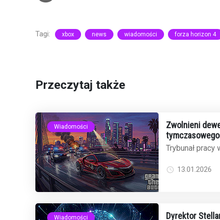
Tagi:
xbox
news
wiadomości
forza horizon 4
Przeczytaj także
Zwolnieni dewe
Wiadomości
tymczasowego 
odrzuca wnios
Trybunał pracy w
wniosek o tym
31 zwolnionych .
13.01.2026
Dyrektor Stell
Wiadomości