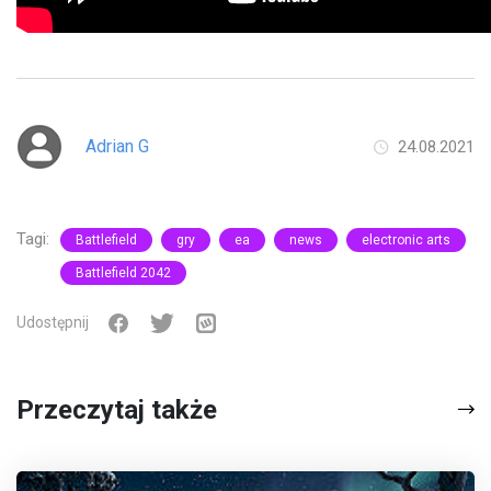
Adrian G
24.08.2021
Tagi:
Battlefield
gry
ea
news
electronic arts
Battlefield 2042
Udostępnij
Przeczytaj także