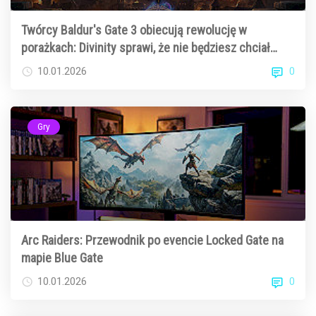
Twórcy Baldur's Gate 3 obiecują rewolucję w
porażkach: Divinity sprawi, że nie będziesz chciał
ładować save'ów
0
10.01.2026
Gry
Arc Raiders: Przewodnik po evencie Locked Gate na
mapie Blue Gate
0
10.01.2026