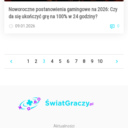
Noworoczne postanowienia gamingowe na 2026: Czy
da się ukończyć grę na 100% w 24 godziny?
0
09.01.2026
1
2
3
4
5
6
7
8
9
10
Aktualności