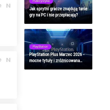
Publicystyka
Jak sprytni gracze znajdują tanie
gry na PC i nie przepłacają?
PlayStation
PlayStation Plus Marzec 2026 -
mocne tytuły i zróżnicowana
oferta dla abonentów