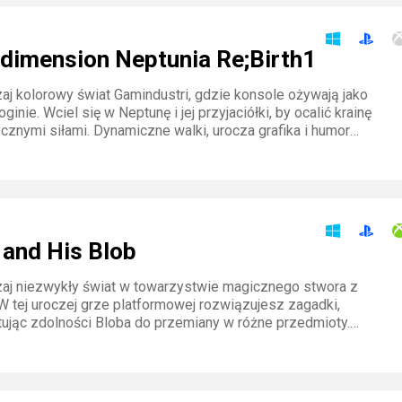
dimension Neptunia Re;Birth1
aj kolorowy świat Gamindustri, gdzie konsole ożywają jako
ginie. Wciel się w Neptunę i jej przyjaciółki, by ocalić krainę
cznymi siłami. Dynamiczne walki, urocza grafika i humor
że każda bitwa będzie niezapomniana. Dołącz do tej
j przygody już dziś.
 and His Blob
aj niezwykły świat w towarzystwie magicznego stwora z
 W tej uroczej grze platformowej rozwiązujesz zagadki,
ując zdolności Bloba do przemiany w różne przedmioty.
torię przyjaźni i pokonaj wyzwania, by ocalić krainę Blobolonii
ebezpieczeństwem.