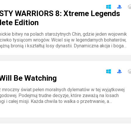
TY WARRIORS 8: Xtreme Legends
ete Edition
pickie bitwy na polach starożytnych Chin, gdzie jeden wojownik
eciwko tysiącom wrogów. Wciel się w legendarnych bohaterów,
ężną bronią i kształtuj losy dynastii. Dynamiczna akcja i bogata
kają na ciebie w walce o chwałę.
Will Be Watching
 mroczny świat pełen moralnych dylematów w tej wyjątkowej
godowej. Podejmuj trudne decyzje, które zaważą na losach
ogi i całej misji. Każda chwila to walka o przetrwanie, a
cje wyborów są nieodwracalne. Gotowy na wyzwanie?