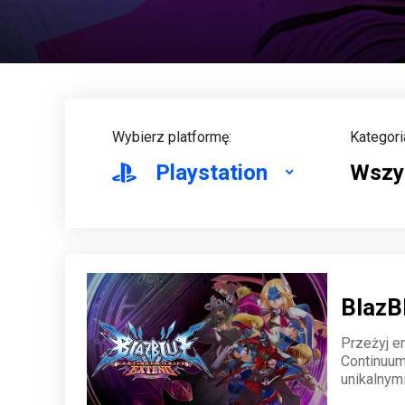
Wybierz platformę:
Kategori
Playstation
Wszy
BlazB
Przeżyj e
Continuum
unikalnymi
tajemnice 