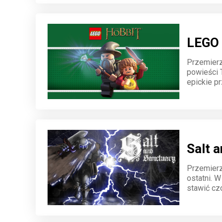
LEGO 
Przemierz
powieści T
epickie pr
pełen humo
Salt 
Przemierz
ostatni. W
stawić cz
świata. W