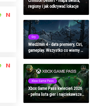
Crimson Desert - mapa świata,
regiony i jak odkrywać lokacje
Gry
Wiedźmin 4 - data premiery, Ciri,
gameplay. Wszystko co wiemy o
nowej sadze
Xbox Game Pass
Xbox Game Pass kwiecień 2026
- pełna lista gier i najciekawsze
premiery