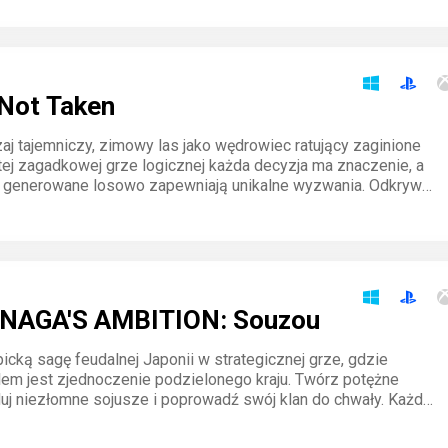
Not Taken
aj tajemniczy, zimowy las jako wędrowiec ratujący zaginione
 tej zagadkowej grze logicznej każda decyzja ma znaczenie, a
 generowane losowo zapewniają unikalne wyzwania. Odkrywaj
zarządzaj zasobami i przetrwaj w nieznanym.
NAGA'S AMBITION: Souzou
icką sagę feudalnej Japonii w strategicznej grze, gdzie
em jest zjednoczenie podzielonego kraju. Twórz potężne
duj niezłomne sojusze i poprowadź swój klan do chwały. Każdy
tałtuje historię, a władza czeka na odważnych.