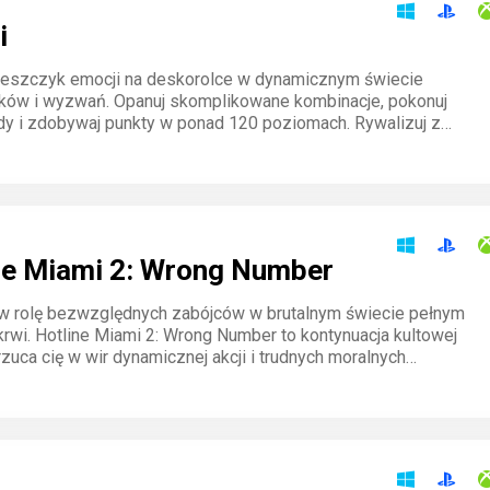
i
reszczyk emocji na deskorolce w dynamicznym świecie
ików i wyzwań. Opanuj skomplikowane kombinacje, pokonuj
y i zdobywaj punkty w ponad 120 poziomach. Rywalizuj z
 całego świata w trybie daily grind i udowodnij, kto rządzi na
ne Miami 2: Wrong Number
 w rolę bezwzględnych zabójców w brutalnym świecie pełnym
krwi. Hotline Miami 2: Wrong Number to kontynuacja kultowej
 rzuca cię w wir dynamicznej akcji i trudnych moralnych
Każdy ruch ma znaczenie, a chaos jest nieunikniony.