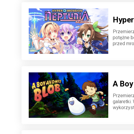
Hyper
Przemierz
potężne bo
przed mro
sprawią, 
wyjątkowe
A Boy
Przemierz
galaretki.
wykorzyst
Odkryj his
przed ni