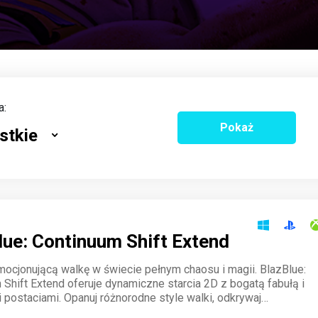
a:
Pokaż
stkie
lue: Continuum Shift Extend
mocjonującą walkę w świecie pełnym chaosu i magii. BlazBlue:
 Shift Extend oferuje dynamiczne starcia 2D z bogatą fabułą i
 postaciami. Opanuj różnorodne style walki, odkrywaj
i dominuj na arenie w trybie online.