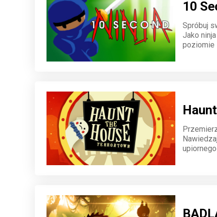
10 Se
Spróbuj sw
Jako ninj
poziomie i
do sukces
Haunt
Przemierz 
Nawiedzaj
upiornego
Twoja kre
BADLA