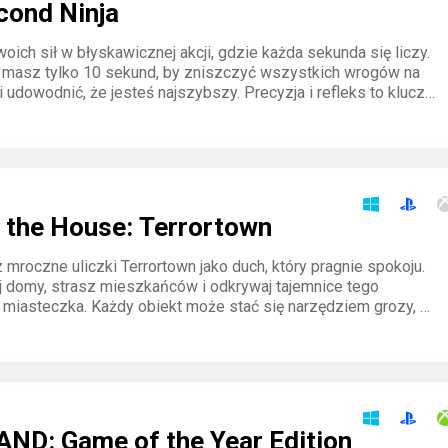
cond Ninja
oich sił w błyskawicznej akcji, gdzie każda sekunda się liczy.
a masz tylko 10 sekund, by zniszczyć wszystkich wrogów na
 udowodnić, że jesteś najszybszy. Precyzja i refleks to klucz
u w tej dynamicznej platformówce pełnej wyzwań.
 the House: Terrortown
mroczne uliczki Terrortown jako duch, który pragnie spokoju.
 domy, strasz mieszkańców i odkrywaj tajemnice tego
 miasteczka. Każdy obiekt może stać się narzędziem grozy, a
atywność decyduje o chaosie, jaki wywołasz.
ND: Game of the Year Edition