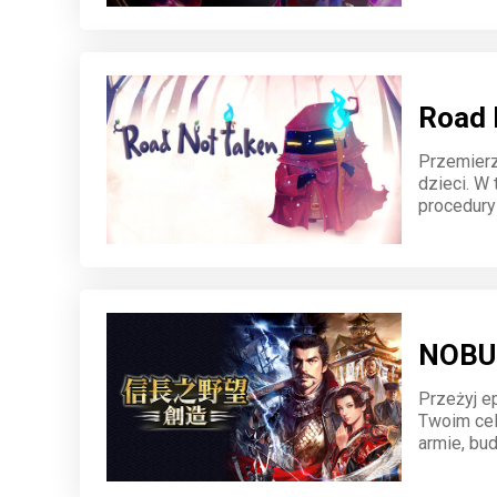
Road 
Przemierz
dzieci. W
procedury
sekrety, 
NOBU
Przeżyj ep
Twoim cel
armie, bu
wybór ksz