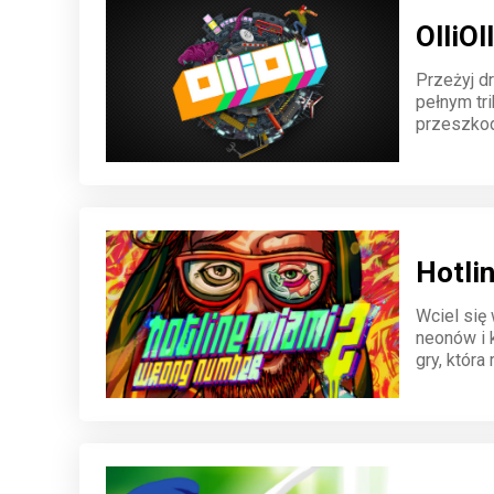
OlliOll
Przeżyj d
pełnym tr
przeszkod
graczami z
rampie.
Hotli
Wciel się
neonów i 
gry, która
wyborów. 