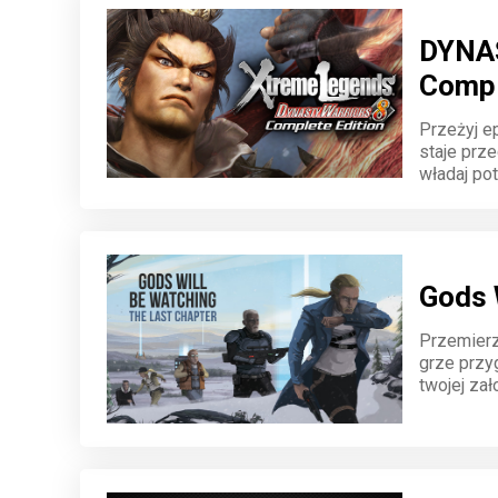
DYNAS
Compl
Przeżyj e
staje prz
władaj pot
fabuła cze
Gods 
Przemierz
grze przy
twojej zał
konsekwen