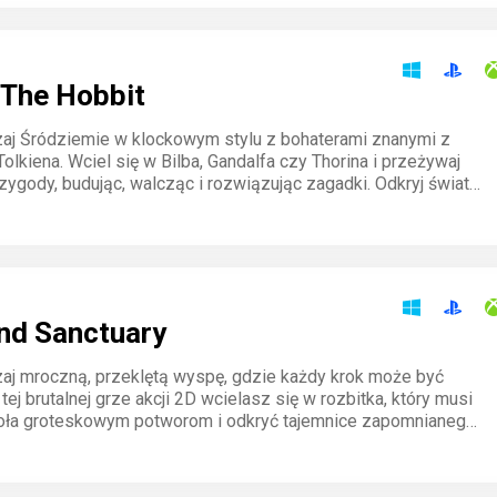
The Hobbit
aj Śródziemie w klockowym stylu z bohaterami znanymi z
olkiena. Wciel się w Bilba, Gandalfa czy Thorina i przeżywaj
zygody, budując, walcząc i rozwiązując zagadki. Odkryj świat
ru i detali, który wciąga na długie godziny.
and Sanctuary
aj mroczną, przeklętą wyspę, gdzie każdy krok może być
 tej brutalnej grze akcji 2D wcielasz się w rozbitka, który musi
oła groteskowym potworom i odkryć tajemnice zapomnianego
alka jest wymagająca, a nagroda – bezcenna.