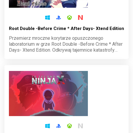
Root Double -Before Crime * After Days- Xtend Edition
Przemierz mroczne korytarze opuszczonego
laboratorium w grze Root Double -Before Crime * After
Days- Xtend Edition. Odkrywaj tajemnice katastrofy
nuklearnej, podejmuj kluczowe decyzje i kształtuj losy
bohaterów. Każdy wybór ma znaczenie w tej gęstej od
emocji powieści wizualnej.