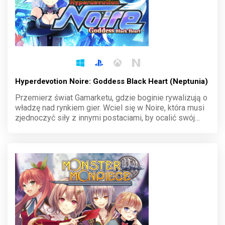
Hyperdevotion Noire: Goddess Black Heart (Neptunia)
Przemierz świat Gamarketu, gdzie boginie rywalizują o
władzę nad rynkiem gier. Wciel się w Noire, która musi
zjednoczyć siły z innymi postaciami, by ocalić swój
świat. Strategiczne bitwy i unikalny styl serii Neptunia
wciągną cię na długie godziny pełnej humoru przygody.