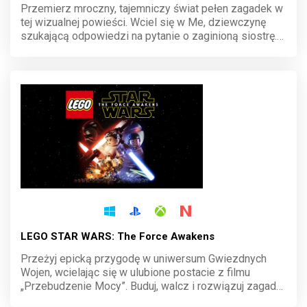
Przemierz mroczny, tajemniczy świat pełen zagadek w
tej wizualnej powieści. Wciel się w Me, dziewczynę
szukającą odpowiedzi na pytanie o zaginioną siostrę.
Odkrywaj wspomnienia, rozwiązuj łamigłówki i staw
czoła niebezpieczeństwom, które czają się w cieniu.
Gra wciąga fabułą i niezwykłym klimatem.
LEGO STAR WARS: The Force Awakens
Przeżyj epicką przygodę w uniwersum Gwiezdnych
Wojen, wcielając się w ulubione postacie z filmu
„Przebudzenie Mocy”. Buduj, walcz i rozwiązuj zagadki
w świecie pełnym klocków LEGO. Czekają na ciebie