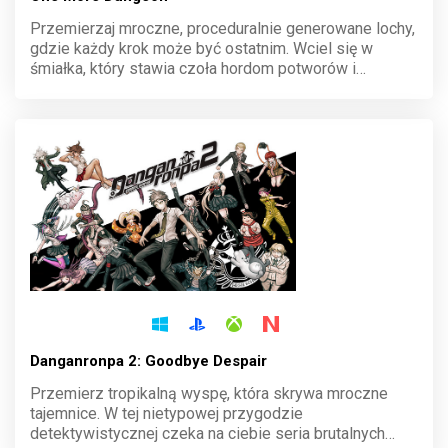
Przemierzaj mroczne, proceduralnie generowane lochy,
gdzie każdy krok może być ostatnim. Wciel się w
śmiałka, który stawia czoła hordom potworów i
pułapkom, zbierając cenne artefakty. Styl retro i
dynamiczna walka wciągają od pierwszej minuty gry.
Danganronpa 2: Goodbye Despair
Przemierz tropikalną wyspę, która skrywa mroczne
tajemnice. W tej nietypowej przygodzie
detektywistycznej czeka na ciebie seria brutalnych