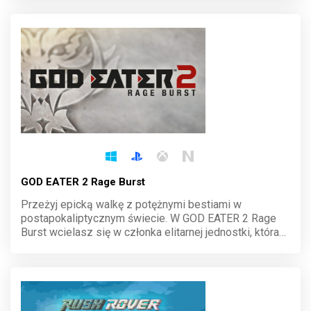
emocjonujące bitwy, humor i niezapomniane chwile z
galaktyki daleko, daleko stąd.
GOD EATER 2 Rage Burst
Przeżyj epicką walkę z potężnymi bestiami w
postapokaliptycznym świecie. W GOD EATER 2 Rage
Burst wcielasz się w członka elitarnej jednostki, która
stawia czoła Aragami. Dynamiczne starcia,
personalizacja broni i wciągająca fabuła czekają na
ciebie w tej intensywnej grze akcji.