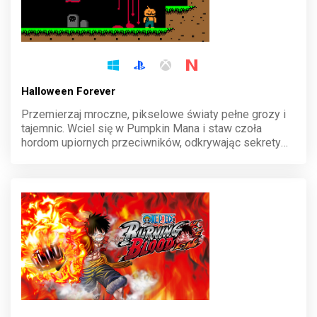
Halloween Forever
Przemierzaj mroczne, pikselowe światy pełne grozy i
tajemnic. Wciel się w Pumpkin Mana i staw czoła
hordom upiornych przeciwników, odkrywając sekrety
nawiedzonego wymiaru. Dynamiczna rozgrywka i retro
styl graficzny wciągną cię na długie godziny w
halloweenowy klimat.