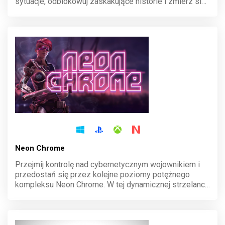
sytuacje, odblokowuj zaskakujące historie i zmierz się
z dziwnymi wyzwaniami. Ta gra to czysta, nieoczywista
zabawa, która wciąga swoją prostotą i humorem.
Neon Chrome
Przejmij kontrolę nad cybernetycznym wojownikiem i
przedostań się przez kolejne poziomy potężnego
kompleksu Neon Chrome. W tej dynamicznej strzelance
typu twin-stick zmierzysz się z hordami wrogów i
potężnymi bossami. Każdy zgon to nowa szansa na
sukces, bo proceduralnie generowane poziomy
zapewniają niekończącą się rozgrywkę. Zniszcz