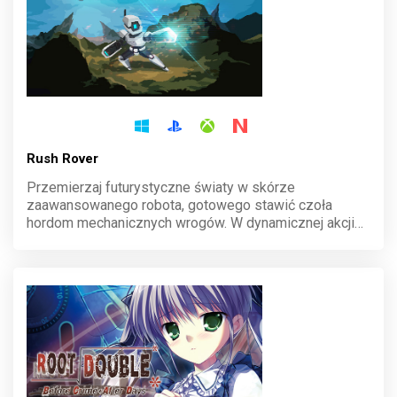
Rush Rover
Przemierzaj futurystyczne światy w skórze
zaawansowanego robota, gotowego stawić czoła
hordom mechanicznych wrogów. W dynamicznej akcji
typu roguelike każdy ruch ma znaczenie, a
proceduralnie generowane poziomy zapewniają
niekończące się wyzwania. Zdominuj pole bitwy i
odkryj tajemnice zapomnianych technologii.