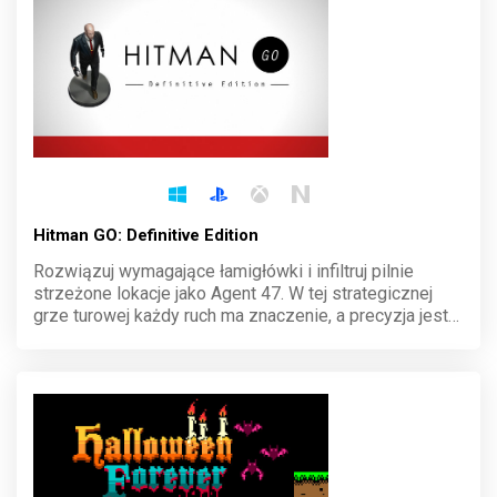
wszystko na swojej drodze i obal tyranię korporacji!
Hitman GO: Definitive Edition
Rozwiązuj wymagające łamigłówki i infiltruj pilnie
strzeżone lokacje jako Agent 47. W tej strategicznej
grze turowej każdy ruch ma znaczenie, a precyzja jest
kluczem do sukcesu. Wykorzystaj spryt, eliminuj cele i
stań się mistrzem dyskretnych misji.