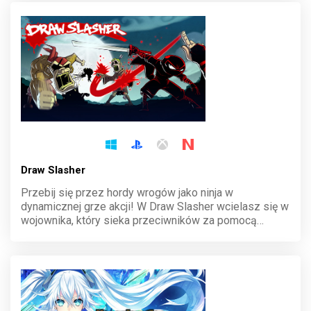
minuty.
Draw Slasher
Przebij się przez hordy wrogów jako ninja w
dynamicznej grze akcji! W Draw Slasher wcielasz się w
wojownika, który sieka przeciwników za pomocą
precyzyjnych ruchów myszą. Staw czoła pirackim
małpom zombie i ocal swoją rodzinę. Czysta, brutalna
frajda czeka!