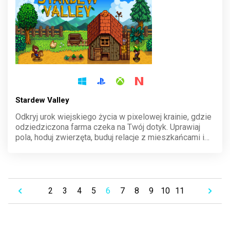
Stardew Valley
Odkryj urok wiejskiego życia w pixelowej krainie, gdzie
odziedziczona farma czeka na Twój dotyk. Uprawiaj
pola, hoduj zwierzęta, buduj relacje z mieszkańcami i
eksploruj tajemnicze jaskinie. Każdy dzień przynosi
nowe wyzwania i nagrody, które wciągną Cię na
godziny.
2
3
4
5
6
7
8
9
10
11