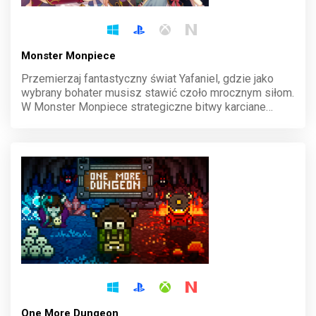
Monster Monpiece
Przemierzaj fantastyczny świat Yafaniel, gdzie jako
wybrany bohater musisz stawić czoło mrocznym siłom.
W Monster Monpiece strategiczne bitwy karciane
łączą się z unikalnym systemem ulepszeń. Opanuj
sztukę walki, buduj talię i ocal krainę przed chaosem!
One More Dungeon