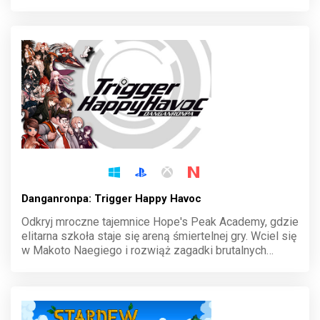
zagadek i procesów, gdzie prawda miesza się z
desperacją. Odkrywaj sekrety, rozwiązuj sprawy i
przetrwaj w grze pełnej zwrotów akcji.
Danganronpa: Trigger Happy Havoc
Odkryj mroczne tajemnice Hope's Peak Academy, gdzie
elitarna szkoła staje się areną śmiertelnej gry. Wciel się
w Makoto Naegiego i rozwiąż zagadki brutalnych
morderstw, prowadząc śledztwa i procesy. Prawda jest
bliżej, niż myślisz, ale za jaką cenę?