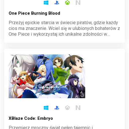
One Piece Burning Blood
Przeżyj epickie starcia w świecie piratów, gdzie każdy
cios ma znaczenie. Wciel się w ulubionych bohaterów z
One Piece i wykorzystaj ich unikalne zdolności w
dynamicznych walkach 3v3. Rywalizuj z innymi
graczami online i udowodnij, kto jest królem mórz.
XBlaze Code: Embryo
Przemierz mroczny świat pełen tajemnic i