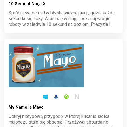
10 Second Ninja X
Spróbuj swoich sił w błyskawicznej akcji, gdzie każda
sekunda się liczy. Wciel się w ninję i pokonuj wrogie
roboty w zaledwie 10 sekund na poziom. Precyzja i
refleks to klucz do sukcesu w tej dynamicznej
platformówce. Zdobądź wszystkie gwiazdki i
udowodnij, że jesteś najszybszy.
My Name is Mayo
Odkryj nietypową przygodę, w której klikanie słoika
majonezu staje się obsesją. Przeżywaj absurdalne