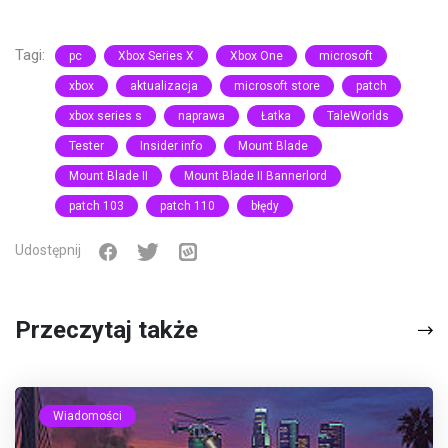
Tagi:
pc
Xbox Series X
Xbox One
microsoft
xbox
aktualizacja
microsoft store
patch
xbox series s
naprawa
Łatka
TaleWorlds
Tester
Insider info
Mount Blade
Mount Blade II
Mount Blade II Bannerlord
patch 103
patch 110
błędy
Udostępnij
Przeczytaj także
Wiadomości