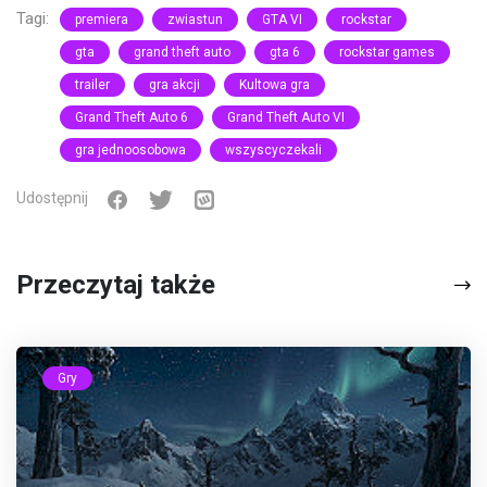
Tagi:
premiera
zwiastun
GTA VI
rockstar
gta
grand theft auto
gta 6
rockstar games
trailer
gra akcji
Kultowa gra
Grand Theft Auto 6
Grand Theft Auto VI
gra jednoosobowa
wszyscyczekali
Udostępnij
Przeczytaj także
Gry