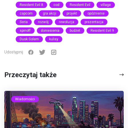
Resident Evil 8
cod
Resident Evil
village
capcom
gra akcji
projekt
opóźnienie
Seria
rozwój
rewolucja
prezentacja
spinoff
doniesienia
budżet
Resident Evil 9
Dusk Golem
kulisy
Udostępnij
Przeczytaj także
Wiadomości