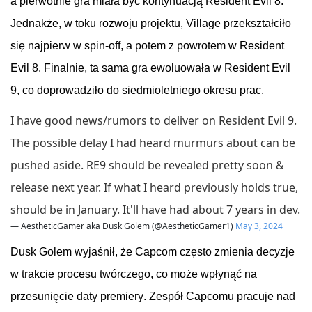
a pierwotnie gra miała być kontynuacją
Resident
Evil
8.
Jednakże, w toku rozwoju projektu,
Village
przekształciło
się najpierw w
spin
-off, a potem z powrotem w
Resident
Evil
8.
Finalnie
, ta sama gra ewoluowała w
Resident
Evil
9, co doprowadziło do siedmioletniego okresu prac.
I have good news/rumors to deliver on Resident Evil 9.
The possible delay I had heard murmurs about can be
pushed aside. RE9 should be revealed pretty soon &
release next year. If what I heard previously holds true,
should be in January. It'll have had about 7 years in dev.
— AestheticGamer aka Dusk Golem (@AestheticGamer1)
May 3, 2024
Dusk
Golem wyjaśnił, że
Capcom
często zmienia decyzje
w trakcie procesu twórczego, co może wpłynąć na
przesunięcie daty premiery. Zespół
Capcomu
pracuje nad