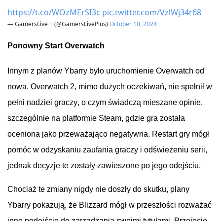
https://t.co/WOzMErSI3c
pic.twitter.com/VzlWj34r68
— GamersLive + (@GamersLivePlus)
October 10, 2024
Ponowny
Start Overwatch
Innym
z
planów
Ybarry
było
uruchomienie
Overwatch
od
nowa
.
Overwatch 2
,
mimo
dużych
oczekiwań
,
nie
spełnił
w
pełni
nadziei
graczy
, o
czym
świadczą
mieszane
opinie
,
szczególnie
na
platformie
Steam,
gdzie
gra
została
oceniona
jako
przeważająco
negatywna
. Restart
gry
mógł
pomóc
w
odzyskaniu
zaufania
graczy
i
odświeżeniu
serii
,
jednak
decyzje
te
zostały
zawieszone
po
jego
odejściu
.
Chociaż
te
zmiany
nigdy
nie
doszły
do
skutku
,
plany
Ybarry
pokazują
,
że
Blizzard
mógł
w
przeszłości
rozważać
inne
podejście
do
zarządzania
swoimi
tytułami
.
Przejęcie