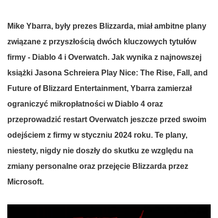
Mike Ybarra,
były
prezes
Blizzarda
,
miał
ambitne
plany
związane
z
przyszłością
dwóch
kluczowych
tytułów
firmy
-
Diablo 4
i
Overwatch
. Jak
wynika
z
najnowszej
książki
Jasona
Schreiera
Play Nice: The Rise, Fall, and
Future of Blizzard Entertainment
, Ybarra
zamierzał
ograniczyć
mikropłatności
w
Diablo 4
oraz
przeprowadzić
restart
Overwatch
jeszcze
przed
swoim
odejściem
z
firmy
w
styczniu
2024
roku
.
Te
plany
,
niestety
,
nigdy
nie
doszły
do
skutku
ze
względu
na
zmiany
personalne
oraz
przejęcie
Blizzarda
przez
Microsoft
.