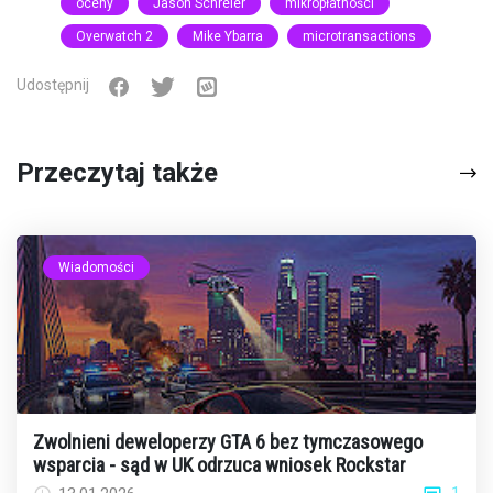
oceny
Jason Schreier
mikropłatności
Overwatch 2
Mike Ybarra
microtransactions
Udostępnij
Przeczytaj także
Wiadomości
Zwolnieni deweloperzy GTA 6 bez tymczasowego
wsparcia - sąd w UK odrzuca wniosek Rockstar