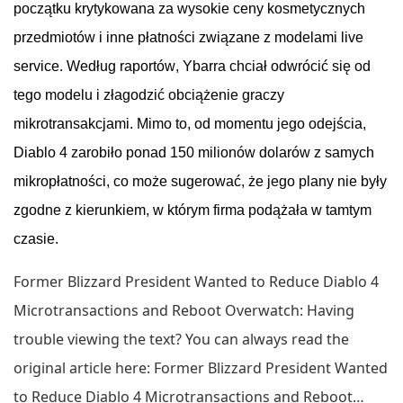
początku
krytykowana
za
wysokie
ceny
kosmetycznych
przedmiotów
i
inne
płatności
związane
z
modelami
live
service
.
Według
raportów
, Ybarra
chciał
odwrócić
się
od
tego
modelu
i
złagodzić
obciążenie
graczy
mikrotransakcjami
.
Mimo
to,
od
momentu
jego
odejścia
,
Diablo 4
zarobiło
ponad
150
milionów
dolarów
z
samych
mikropłatności
, co
może
sugerować
,
że
jego
plany
nie
były
zgodne
z
kierunkiem
, w
którym
firma
podążała
w
tamtym
czasie
.
Former Blizzard President Wanted to Reduce Diablo 4
Microtransactions and Reboot Overwatch: Having
trouble viewing the text? You can always read the
original article here: Former Blizzard President Wanted
to Reduce Diablo 4 Microtransactions and Reboot…