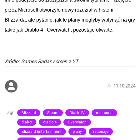
przez
Microsoft
otworzyło
nowy
rozdział
w
historii
Blizzarda
, ale
pytanie
, jak
te
plany
mogłyby
wpłynąć
na
gry
takie
jak
Diablo 4
i
Overwatch
,
pozostaje
otwarte
.
źródło: Games Radar, screen z YT
11.10.2024
Tagi:
Blizzard
Steam
Diablo IV
microsoft
diablo
diablo 4
Overwatch
Blizzard Entertainment
plany
recenzje