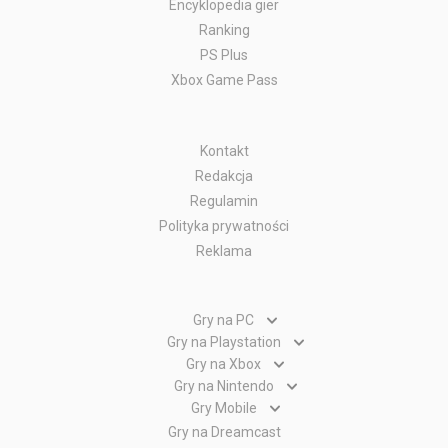
Encyklopedia gier
Ranking
PS Plus
Xbox Game Pass
Kontakt
Redakcja
Regulamin
Polityka prywatności
Reklama
Gry na PC
Gry PC
Gry na Playstation
Gry PlayStation 5
Gry na Xbox
Gry WWW
Gry Xbox Series X
Gry na Nintendo
Gry PlayStation 4
Gry Nintendo Switch
Gry Mobile
Gry Xbox One
Gry PlayStation 3
Gry Android
Gry na Dreamcast
Gry Nintendo Wii
Gry Xbox 360
Gry PlayStation 2