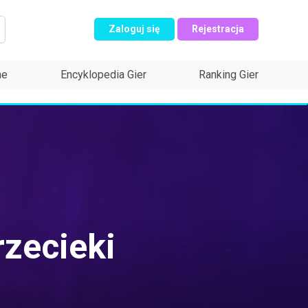
Zaloguj się
Rejestracja
ne
Encyklopedia Gier
Ranking Gier
rzecieki