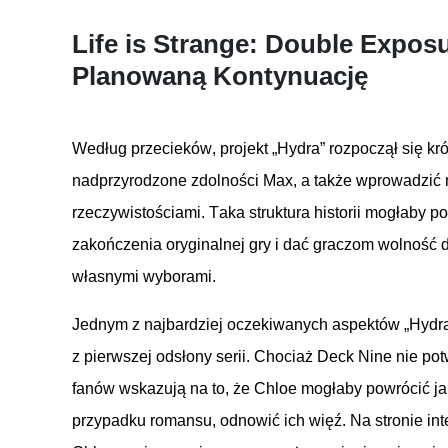
Life is Strange: Double Expos
Planowaną
Kontynuację
Według
przecieków
,
projekt
„Hydra”
rozpoczął
się
kr
nadprzyrodzone
zdolności
Max, a
także
wprowadzić
rzeczywistościami
. Taka
struktura
historii
mogłaby
po
zakończenia
oryginalnej
gry
i
dać
graczom
wolność
własnymi
wyborami
.
Jednym
z
najbardziej
oczekiwanych
aspektów
„Hydra
z
pierwszej
odsłony
serii
.
Chociaż
Deck Nine
nie
pot
fanów
wskazują
na
to,
że
Chloe
mogłaby
powrócić
j
przypadku
romansu
,
odnowić
ich
więź
. Na
stronie
in