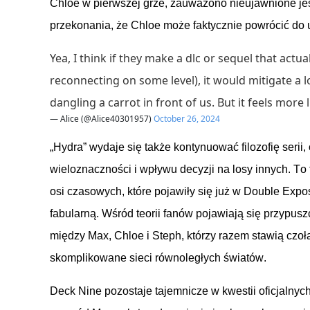
Chloe w
pierwszej
grze
,
zauważono
nieujawnione
je
przekonania
,
że
Chloe
może
faktycznie
powrócić
do
Yea, I think if they make a dlc or sequel that act
reconnecting on some level), it would mitigate a l
dangling a carrot in front of us. But it feels more 
— Alice (@Alice40301957)
October 26, 2024
„Hydra”
wydaje
się
także
kontynuować
filozofię
serii
,
wieloznaczności
i
wpływu
decyzji
na
losy
innych
. To
osi
czasowych
,
które
pojawiły
się
już
w
Double Expo
fabularną
.
Wśród
teorii
fanów
pojawiają
się
przypusz
między
Max, Chloe
i
Steph,
którzy
razem
stawią
czoł
skomplikowane
sieci
równoległych
światów
.
Deck Nine
pozostaje
tajemnicze
w
kwestii
oficjalnyc