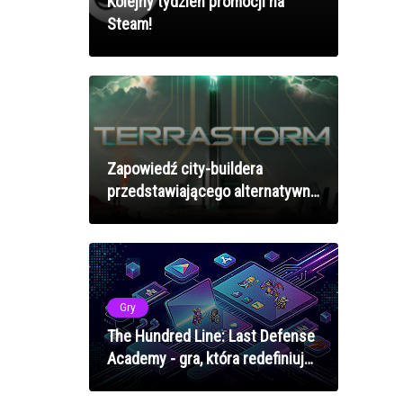
Kolejny tydzień promocji na
Steam!
Zapowiedź city-buildera
przedstawiającego alternatywną
wizję zakończenia II wojny
światowej!
Gry
The Hundred Line: Last Defense
Academy - gra, która redefiniuje
wybory w RPG