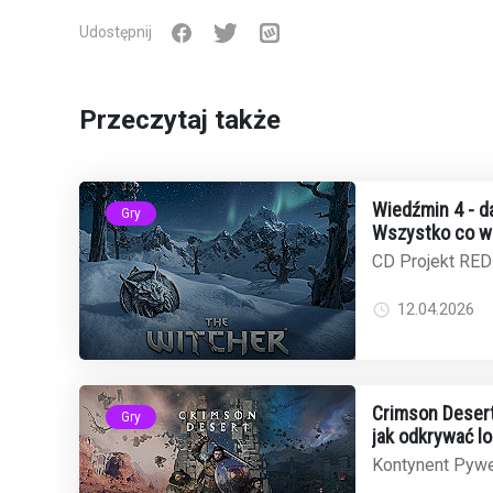
Udostępnij
Przeczytaj także
Wiedźmin 4 - da
Gry
Wszystko co w
CD Projekt RED
i chociaż konkre
to obraz gry p...
12.04.2026
Crimson Desert 
Gry
jak odkrywać l
Kontynent Pywe
ogromna przestr