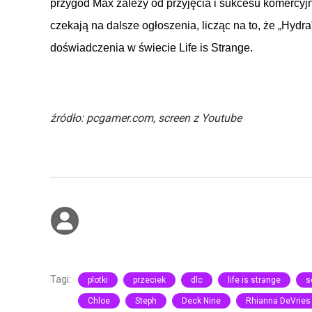
przygód
Max
zależy
od
przyjęcia
i
sukcesu
komercyj
czekają
na
dalsze
ogłoszenia
,
licząc
na
to,
że
„Hydra
doświadczenia
w świecie
Life is Strange
.
źródło: pcgamer.com, screen z Youtube
Tagi:
plotki
przeciek
dlc
life is strange
s
Chloe
Steph
Deck Nine
Rhianna DeVries