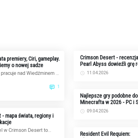
Crimson Desert - recenzja
ta premiery, Ciri, gameplay.
Pearl Abyss dowieźli grę 
iemy o nowej sadze
11.04.2026
 pracuje nad Wiedźminem 4
tów jest jak na lekarstwo,
1
Najlepsze gry podobne do
Minecrafta w 2026 - PC i
09.04.2026
- mapa świata, regiony i
okacje
l w Crimson Desert to
Resident Evil Requiem:
zeń do eksploracji - około