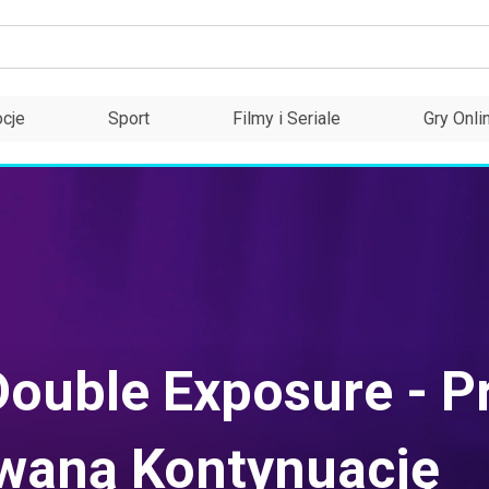
cje
Sport
Filmy i Seriale
Gry Onli
 Double Exposure - P
owaną Kontynuację