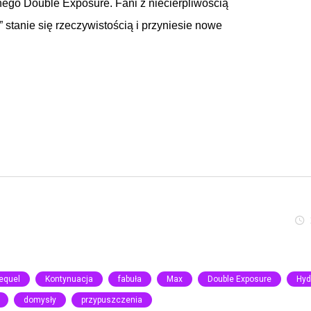
nego
Double Exposure
. Fani z
niecierpliwością
”
stanie
się
rzeczywistością
i
przyniesie
nowe
equel
Kontynuacja
fabuła
Max
Double Exposure
Hyd
domysły
przypuszczenia