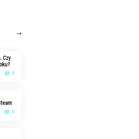
. Czy
roku?
1
 Steam
0