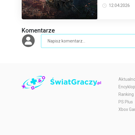
100 kilometrów 
12.04.2026
Komentarze
Aktualno
Encyklop
Ranking
PS Plus
Xbox Ga