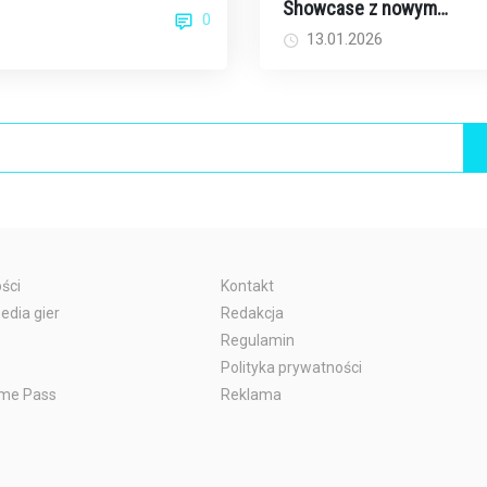
Showcase z nowym
0
kwad...
gameplayem już w tym ty
13.01.2026
- kiedy i gdzie oglądać?
ści
Kontakt
edia gier
Redakcja
Regulamin
Polityka prywatności
me Pass
Reklama