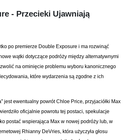
ure -
Przecieki
Ujawniają
ótko
po
premierze
Double Exposure
i
ma
rozwinąć
nowe
wątki
dotyczące
podróży
między
alternatywnymi
zwolić
na
ominięcie
problemu
wyboru
kanonicznego
decydowania
,
które
wydarzenia
są
zgodne
z ich
” jest
ewentualny
powrót
Chloe Price,
przyjaciółki
Max
wierdziło
oficjalnie
powrotu
tej
postaci
,
spekulacje
ako
postać
wspierająca
Max w
nowej
podróży
lub
, w
ternetowej
Rhianny
DeVries,
która
użyczyła
głosu