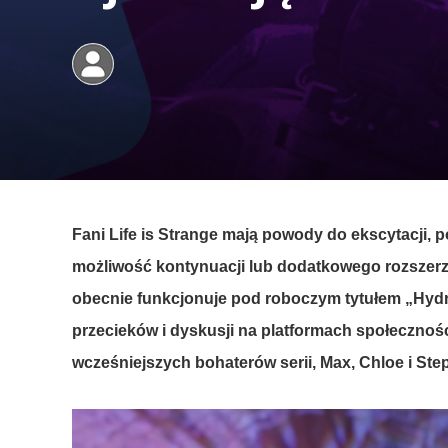
Fani
Life is Strange
mają
powody
do
ekscytacji
,
p
możliwość
kontynuacji
lub
dodatkowego
rozszer
obecnie
funkcjonuje
pod
roboczym
tytułem
„Hyd
przecieków
i
dyskusji
na
platformach
społecznoś
wcześniejszych
bohaterów
serii
, Max, Chloe
i
Ste