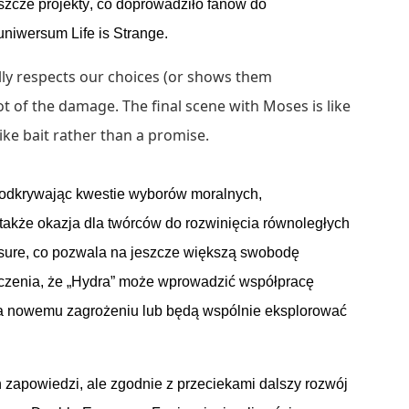
szcze
projekty
, co
doprowadziło
fanów
do
uniwersum
Life is Strange
.
ually respects our choices (or shows them
ot of the damage. The final scene with Moses is like
like bait rather than a promise.
 odkrywając
kwestie
wyborów
moralnych
,
także
okazja
dla
twórców
do
rozwinięcia
równoległych
sure
, co
pozwala
na
jeszcze
większą
swobodę
czenia
,
że
„Hydra”
może
wprowadzić
współpracę
a
nowemu
zagrożeniu
lub
będą
wspólnie
eksplorować
h
zapowiedzi
, ale
zgodnie
z
przeciekami
dalszy
rozwój