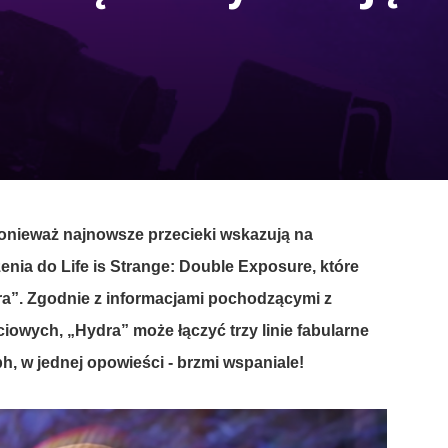
onieważ
najnowsze
przecieki
wskazują
na
zenia
do
Life is Strange: Double Exposure
,
które
ra
”.
Zgodnie
z
informacjami
pochodzącymi
z
ciowych
, „Hydra”
może
łączyć
trzy
linie
fabularne
ph, w
jednej
opowieści - brzmi wspaniale!