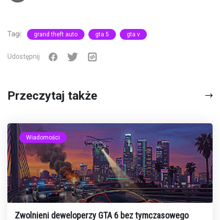
Tagi:
grand theft auto
gta 5
gta v
Udostępnij
Przeczytaj także
Wiadomości
Zwolnieni deweloperzy GTA 6 bez tymczasowego