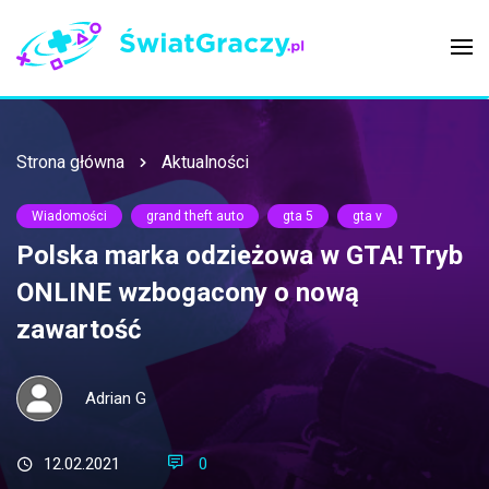
Strona główna
Aktualności
Wiadomości
grand theft auto
gta 5
gta v
Polska marka odzieżowa w GTA! Tryb
ONLINE wzbogacony o nową
zawartość
Adrian G
12.02.2021
0