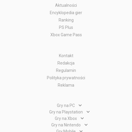
Aktualności
Encyklopedia gier
Ranking
PS Plus
Xbox Game Pass
Kontakt
Redakcja
Regulamin
Polityka prywatności
Reklama
Gry na PC
Gry PC
Gry na Playstation
Gry PlayStation 5
Gry na Xbox
Gry WWW
Gry Xbox Series X
Gry na Nintendo
Gry PlayStation 4
Gry Nintendo Switch
Gry Mobile
Gry Xbox One