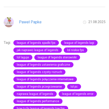
Paweł Papke
21.08.2025
Tagi:
league of legends spadki fps
league of legends lagi
jak naprawić league of legends
lol niskie fps
lol laguje
league of legends sterowniki
league of legends ustawienia graficzne
league of legends czysty rozruch
league of legends połączenie internetowe
league of legends przegrzewanie
lol pc
naprawa league of legends
league of legends error
league of legends performance
how to fix league of legends low fps