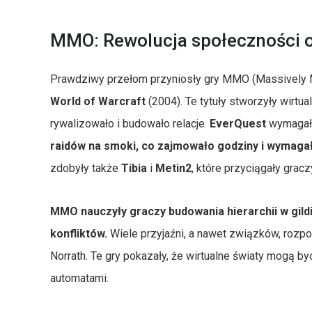
MMO: Rewolucja społeczności o
Prawdziwy przełom przyniosły gry MMO (Massively Mul
World of Warcraft
(2004). Te tytuły stworzyły wirtu
rywalizowało i budowało relacje.
EverQuest
wymagał o
raidów na smoki, co zajmowało godziny i wymagał
zdobyły także
Tibia
i
Metin2
, które przyciągały grac
MMO nauczyły graczy budowania hierarchii w gildi
konfliktów.
Wiele przyjaźni, a nawet związków, rozp
Norrath. Te gry pokazały, że wirtualne światy mogą być 
automatami.