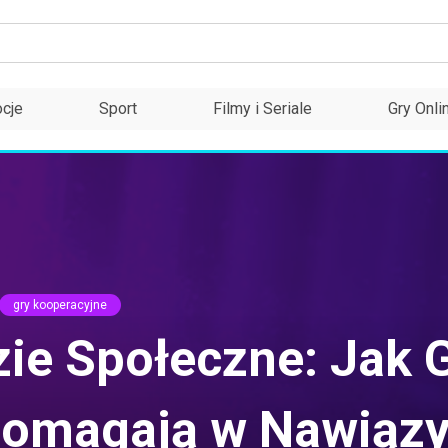
cje
Sport
Filmy i Seriale
Gry Onli
gry kooperacyjne
zie Społeczne: Jak 
Pomagają w Nawiązy