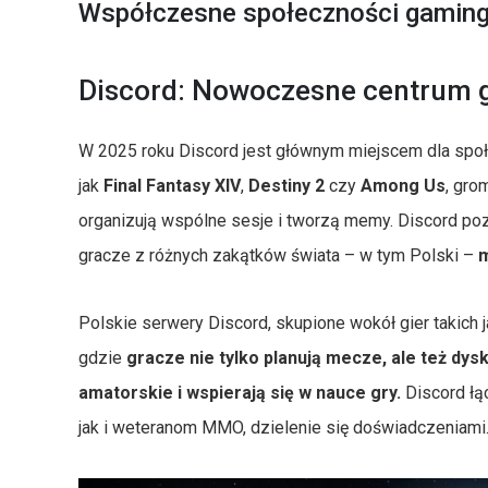
Współczesne społeczności gamin
Discord: Nowoczesne centrum 
W 2025 roku Discord jest głównym miejscem dla sp
jak
Final Fantasy XIV
,
Destiny 2
czy
Among Us
, gro
organizują wspólne sesje i tworzą memy. Discord po
gracze z różnych zakątków świata – w tym Polski –
m
Polskie serwery Discord, skupione wokół gier takich 
gdzie
gracze nie tylko planują mecze, ale też dys
amatorskie i wspierają się w nauce gry.
Discord łą
jak i weteranom MMO, dzielenie się doświadczeniami