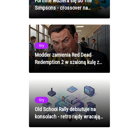
Fortnite wdziera się do The
Simpsons - crossover na
ekranie telewizora
Gry
Modder zamienia Red Dead
Redemption 2 w szaloną kulę z
Super Monkey Ball - i dodaje
żyroskopy!
Gry
Old School Rally debiutuje na
konsolach - retro rajdy wracają
w wielkim stylu