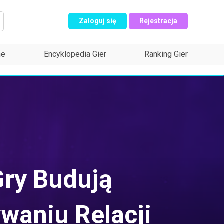
Zaloguj się
Rejestracja
ne
Encyklopedia Gier
Ranking Gier
Gry Budują
waniu Relacji