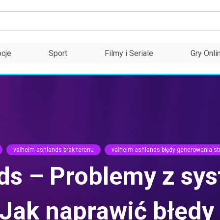
cje
Sport
Filmy i Seriale
Gry Onli
valheim ashlands brak terenu
valheim ashlands błędy generowania st
nds – Problemy z s
Jak naprawić błędy