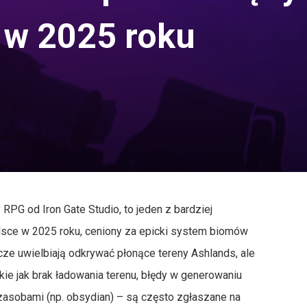
 w 2025 roku
 RPG od Iron Gate Studio, to jeden z bardziej
olsce w 2025 roku, ceniony za epicki system biomów
cze uwielbiają odkrywać płonące tereny Ashlands, ale
kie jak brak ładowania terenu, błędy w generowaniu
z zasobami (np. obsydian) – są często zgłaszane na