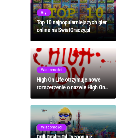
Gry
Top 10 najpopularniejszych gier
online na SwiatGraczy.pl
Wiadomości
High On Life otrzymuje nowe
rozszerzenie o nazwie High On
Knife!
Wiadomości
Drill Deal – Oil Tycoon już