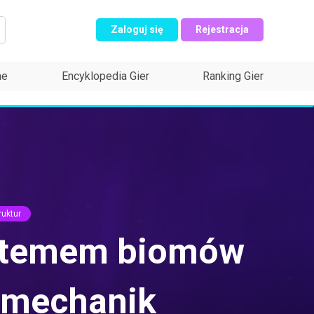
Zaloguj się
Rejestracja
ne
Encyklopedia Gier
Ranking Gier
ruktur
ystemem biomów
 mechanik