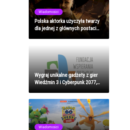
Wiadomości
Polska aktorka użyczyła twarzy
dla jednej z głównych postaci
Resident Evil Village
Wygraj unikalne gadżety z gier
Wiedźmin 3 i Cyberpunk 2077,
wspomagając Fundację
Wspierania Rozwoju Dziecka!
Wiadomości