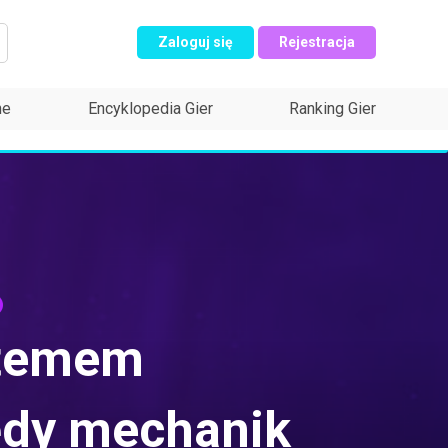
Zaloguj się
Rejestracja
ne
Encyklopedia Gier
Ranking Gier
stemem
łędy mechanik