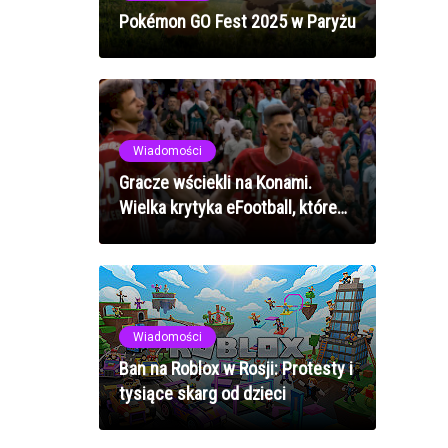
Pokémon GO Fest 2025 w Paryżu
Wiadomości
Gracze wściekli na Konami.
Wielka krytyka eFootball, które
zastąpi PES 2022
Wiadomości
Ban na Roblox w Rosji: Protesty i
tysiące skarg od dzieci