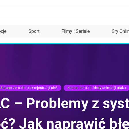
cje
Sport
Filmy i Seriale
Gry Onli
katana zero dlc brak rejestracji cięć
katana zero dlc błędy animacji ataku
LC – Problemy z sy
ęć? Jak naprawić b