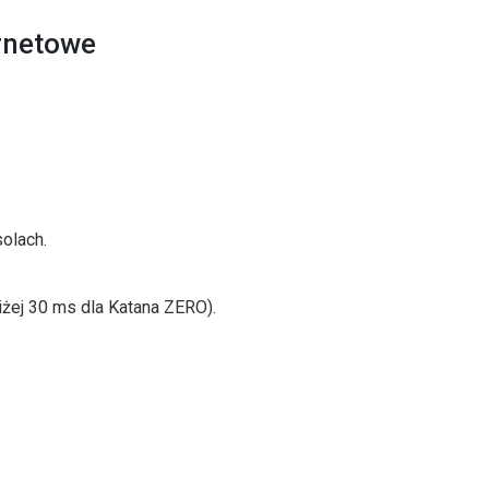
ernetowe
solach.
iżej 30 ms dla Katana ZERO).