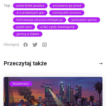
Tagi:
postal bullet paradise
anulowanie gry postal
ai w produkcjach gier
running with scissors
kontrowersje sztuczna inteligencja
goonswarm games
postal seria
ai bez zgody deweloperów
gaming ai debata
Udostępnij
Przeczytaj także
Wiadomości