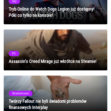
Gry
Tryb Online do Watch Dogs Legion już dostępny!
Póki co tylko na konsole!
PC
Assassin's Creed Mirage już wkrótce na Steamie!
Wiadomości
Twórcy Fallout nie byli świadomi problemów
finansowych Interplay